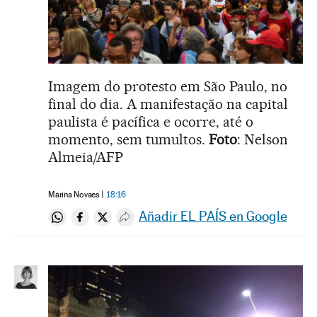
Imagem do protesto em São Paulo, no
final do dia. A manifestação na capital
paulista é pacífica e ocorre, até o
momento, sem tumultos.
Foto
: Nelson
Almeia/AFP
Marina Novaes
18:16
Añadir EL PAÍS en Google
Compartir en Whatsapp
Compartir en Facebook
Compartir en Twitter
Desplegar Redes Sociales