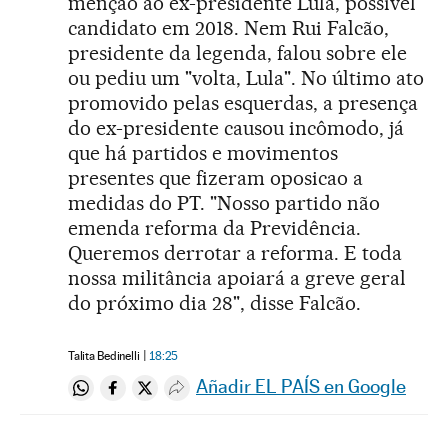
menção ao ex-presidente Lula, possível
candidato em 2018. Nem Rui Falcão,
presidente da legenda, falou sobre ele
ou pediu um "volta, Lula". No último ato
promovido pelas esquerdas, a presença
do ex-presidente causou incômodo, já
que há partidos e movimentos
presentes que fizeram oposicao a
medidas do PT. "Nosso partido não
emenda reforma da Previdência.
Queremos derrotar a reforma. E toda
nossa militância apoiará a greve geral
do próximo dia 28", disse Falcão.
Talita Bedinelli
18:25
Añadir EL PAÍS en Google
Compartir en Whatsapp
Compartir en Facebook
Compartir en Twitter
Desplegar Redes Sociales