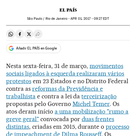
EL PAÍS
São Paulo / Rio de Janeiro -
APR
01, 2017 - 09:27
EDT
Compartir en Whatsapp
Compartir en Facebook
Compartir en Twitter
Desplegar Redes Sociales
Añadir EL PAÍS en Google
Nesta sexta-feira, 31 de março,
movimentos
sociais ligados à esquerda realizaram vários
protestos
em 23 Estados e no Distrito Federal
contra as
reformas da Previdência e
trabalhista
e contra a lei da
terceirização
propostas pelo Governo
Michel Temer
. Os
atos deram início
a uma mobilização "rumo a
greve geral"
convocada por
duas frentes
distintas
, criadas em 2015, durante o
processo
de impeachment de Dilma Rousseff
. Os