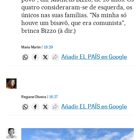
quatro consideraram-se de esquerda, os
únicos nas suas famílias. "Na minha só
houve um bisavô, que era comunista",
brinca Bizzo (à dir.)
María Martín
16:29
Añadir EL PAÍS en Google
Compartir en Whatsapp
Compartir en Facebook
Compartir en Twitter
Desplegar Redes Sociales
Regiane Oliveira
16:27
Añadir EL PAÍS en Google
Compartir en Whatsapp
Compartir en Facebook
Compartir en Twitter
Desplegar Redes Sociales