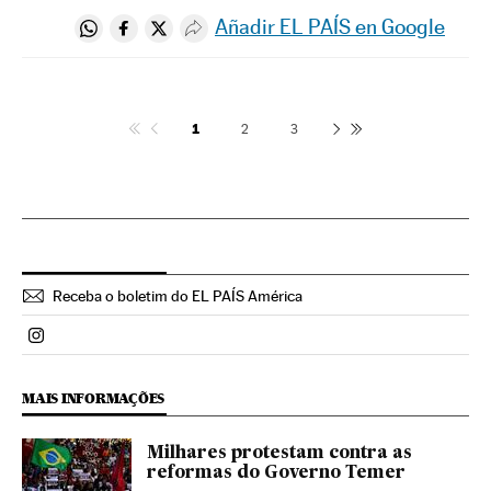
Añadir EL PAÍS en Google
Compartir en Whatsapp
Compartir en Facebook
Compartir en Twitter
Desplegar Redes Sociales
1
2
3
Receba o boletim do EL PAÍS América
Politica El País Brasil en Instagram
MAIS INFORMAÇÕES
Milhares protestam contra as
reformas do Governo Temer