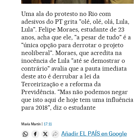
Uma ala do protesto no Rio com
adesivos do PT grita "olé, olé, olá, Lula,
Lula". Felipe Moraes, estudante de 23
anos, acha que ele, "a pesar de tudo" é a
"única opção para derrotar o projeto
neoliberal". Moraes, que acredita na
inocência de Lula "até se demostrar o
contrário" avalia que a pauta imediata
deste ato é derrubar a lei da
Terceirização e a reforma da
Previdência. "Mas não podemos negar
que isto aqui de hoje tem uma influência
para 2018", diz o estudante
María Martín
17:11
Añadir EL PAÍS en Google
Compartir en Whatsapp
Compartir en Facebook
Compartir en Twitter
Desplegar Redes Sociales