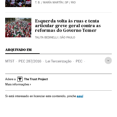
T. B.
/
MARÍA MARTÍN
| SP / RIO
Esquerda volta às ruas e tenta
articular greve geral contra as
reformas do Governo Temer
TALITA BEDINELLI
| SÃO PAULO
ARQUIVADO EM
MTST
PEC 287/2016
Lei Terceirização
PEC
Michel Temer
Reformas trabalhistas
Rio de Janeiro
São Paulo
Presidente Brasil
Constituição brasileira
Adere a
Mais informações
Precariedade trabalhista
Greves gerais
Presidência Brasil
Legislação Brasileira
aquí
Si está interesado en licenciar este contenido, pinche
Reformas políticas
Aposentadoria
Protestos sociais
Congresso Nacional
Prestações
Brasil
Governo Brasil