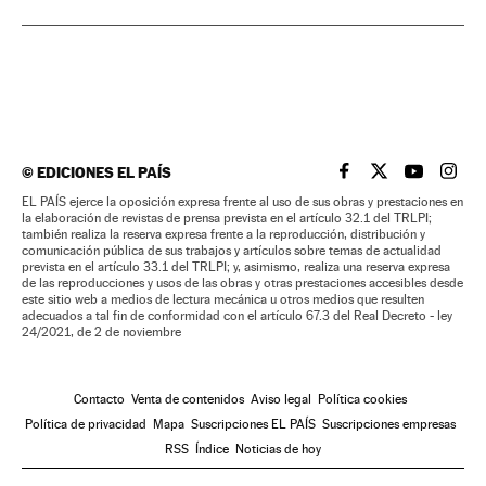
©
EDICIONES EL PAÍS
EL PAÍS BRASIL EN
EL PAÍS BRASI
EL PAÍS B
EL PA
EL PAÍS ejerce la oposición expresa frente al uso de sus obras y prestaciones en
la elaboración de revistas de prensa prevista en el artículo 32.1 del TRLPI;
también realiza la reserva expresa frente a la reproducción, distribución y
comunicación pública de sus trabajos y artículos sobre temas de actualidad
prevista en el artículo 33.1 del TRLPI; y, asimismo, realiza una reserva expresa
de las reproducciones y usos de las obras y otras prestaciones accesibles desde
este sitio web a medios de lectura mecánica u otros medios que resulten
adecuados a tal fin de conformidad con el artículo 67.3 del Real Decreto - ley
24/2021, de 2 de noviembre
Contacto
Venta de contenidos
Aviso legal
Política cookies
Política de privacidad
Mapa
Suscripciones EL PAÍS
Suscripciones empresas
RSS
Índice
Noticias de hoy