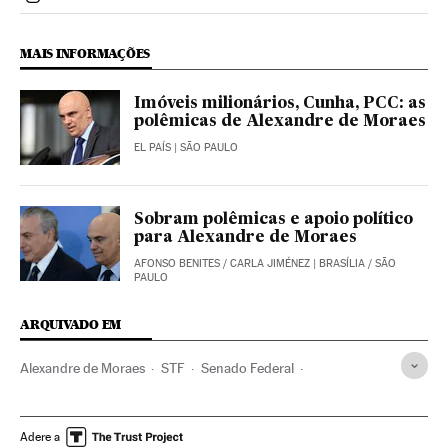
Politica El País Brasil en Instagram
MAIS INFORMAÇÕES
Imóveis milionários, Cunha, PCC: as
polêmicas de Alexandre de Moraes
EL PAÍS
| SÃO PAULO
Sobram polêmicas e apoio político
para Alexandre de Moraes
AFONSO BENITES
/
CARLA JIMÉNEZ
| BRASÍLIA / SÃO
PAULO
ARQUIVADO EM
Alexandre de Moraes
STF
Senado Federal
Michel Temer
Operação Lava Jato
Justiça Federal
Presidente Brasil
Congresso Nacional
Adere a