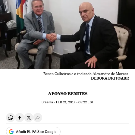
Renan Calheiros e o indicado Alexandre de Moraes.
DEBORA BRITO/ABR
AFONSO BENITES
Brasília -
FEB
21, 2017 - 08:22
EST
Compartir en Whatsapp
Compartir en Facebook
Compartir en Twitter
Desplegar Redes Sociales
Añadir EL PAÍS en Google