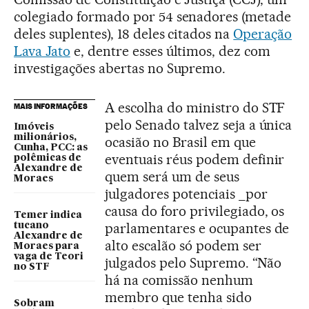
colegiado formado por 54 senadores (metade
deles suplentes), 18 deles citados na
Operação
Lava Jato
e, dentre esses últimos, dez com
investigações abertas no Supremo.
A escolha do ministro do STF
MAIS INFORMAÇÕES
pelo Senado talvez seja a única
Imóveis
milionários,
ocasião no Brasil em que
Cunha, PCC: as
eventuais réus podem definir
polêmicas de
Alexandre de
quem será um de seus
Moraes
julgadores potenciais _por
causa do foro privilegiado, os
Temer indica
parlamentares e ocupantes de
tucano
Alexandre de
alto escalão só podem ser
Moraes para
vaga de Teori
julgados pelo Supremo. “Não
no STF
há na comissão nenhum
membro que tenha sido
Sobram