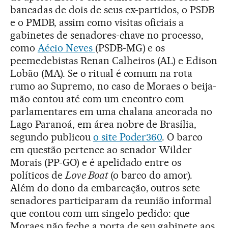
bancadas de dois de seus ex-partidos, o PSDB
e o PMDB, assim como visitas oficiais a
gabinetes de senadores-chave no processo,
como
Aécio Neves
(PSDB-MG) e os
peemedebistas Renan Calheiros (AL) e Edison
Lobão (MA). Se o ritual é comum na rota
rumo ao Supremo, no caso de Moraes o beija-
mão contou até com um encontro com
parlamentares em uma chalana ancorada no
Lago Paranoá, em área nobre de Brasília,
segundo publicou
o site Poder360
. O barco
em questão pertence ao senador Wilder
Morais (PP-GO) e é apelidado entre os
políticos de
Love Boat
(o barco do amor).
Além do dono da embarcação, outros sete
senadores participaram da reunião informal
que contou com um singelo pedido: que
Moraes não feche a porta de seu gabinete aos