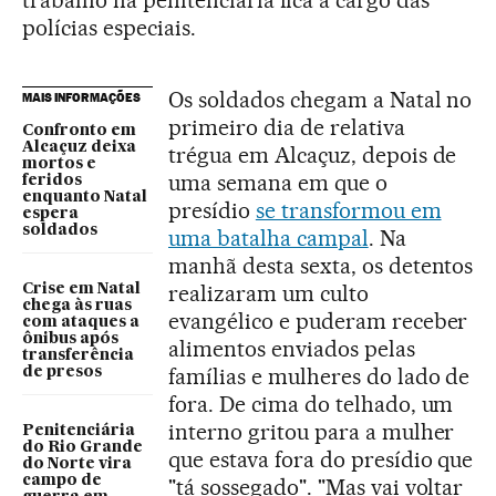
polícias especiais.
Os soldados chegam a Natal no
MAIS INFORMAÇÕES
primeiro dia de relativa
Confronto em
Alcaçuz deixa
trégua em Alcaçuz, depois de
mortos e
uma semana em que o
feridos
enquanto Natal
presídio
se transformou em
espera
soldados
uma batalha campal
. Na
manhã desta sexta, os detentos
realizaram um culto
Crise em Natal
chega às ruas
evangélico e puderam receber
com ataques a
ônibus após
alimentos enviados pelas
transferência
famílias e mulheres do lado de
de presos
fora. De cima do telhado, um
interno gritou para a mulher
Penitenciária
do Rio Grande
que estava fora do presídio que
do Norte vira
campo de
"tá sossegado". "Mas vai voltar