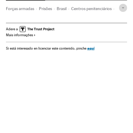
Forças armadas
Prisões
Brasil
Centros penitenciários
Violência
América do Sul
América Latina
Regime penitenciário
Acontecimentos
Defesa
Adere a
Mais informações
América
Justiça
Problemas sociais
Sociedade
aquí
Si está interesado en licenciar este contenido, pinche