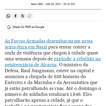
Natal (RN) -
JAN
20, 2017 - 20:12
EST
Compartir en Whatsapp
Compartir en Facebook
Compartir en Twitter
Desplegar Redes Sociales
Añadir EL PAÍS en Google
As Forças Armadas desembarcaram nesta
sexta-feira em Natal
para tentar conter a
onda de violência que chegou à cidade quase
uma semana depois de
explodir a rebelião na
penitenciária de Alcaçuz
. O ministro da
Defesa, Raul Jungmann, esteve na capital e
anunciou a chegada de 650 homens do
Exército e da Marinha e da Aeronáutica que
já estão patrulhando as ruas. Até o domingo o
número de soldados totalizará 1.846. Eles
patrulharão apenas a cidade, já que o
trabalho na penitenciária fica a cargo das