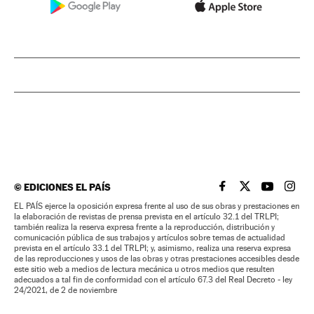
©
EDICIONES EL PAÍS
EL PAÍS BRASIL EN
EL PAÍS BRASI
EL PAÍS B
EL PA
EL PAÍS ejerce la oposición expresa frente al uso de sus obras y prestaciones en
la elaboración de revistas de prensa prevista en el artículo 32.1 del TRLPI;
también realiza la reserva expresa frente a la reproducción, distribución y
comunicación pública de sus trabajos y artículos sobre temas de actualidad
prevista en el artículo 33.1 del TRLPI; y, asimismo, realiza una reserva expresa
de las reproducciones y usos de las obras y otras prestaciones accesibles desde
este sitio web a medios de lectura mecánica u otros medios que resulten
adecuados a tal fin de conformidad con el artículo 67.3 del Real Decreto - ley
24/2021, de 2 de noviembre