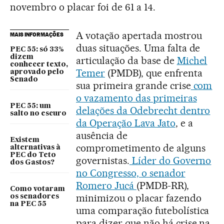
novembro o placar foi de 61 a 14.
A votação apertada mostrou
MAIS INFORMAÇÕES
duas situações. Uma falta de
PEC 55: só 33%
dizem
articulação da base de
Michel
conhecer texto,
Temer
(PMDB), que enfrenta
aprovado pelo
Senado
sua primeira grande crise
com
o vazamento das primeiras
PEC 55: um
delações da Odebrecht dentro
salto no escuro
da Operação Lava Jato
, e a
ausência de
Existem
comprometimento de alguns
alternativas à
PEC do Teto
governistas.
Líder do Governo
dos Gastos?
no Congresso, o senador
Romero Jucá
(PMDB-RR),
Como votaram
minimizou o placar fazendo
os senadores
na PEC 55
uma comparação futebolística
para dizer que não há crise na