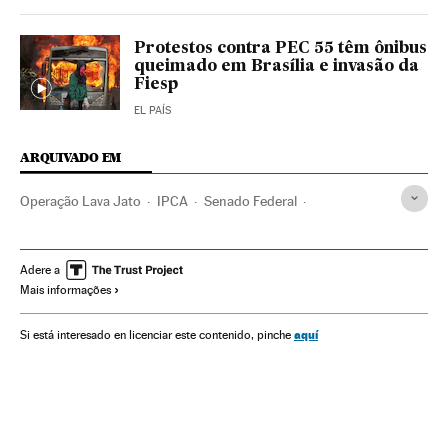
Protestos contra PEC 55 têm ônibus
queimado em Brasília e invasão da
Fiesp
EL PAÍS
ARQUIVADO EM
Operação Lava Jato
IPCA
Senado Federal
Renan Calheiros
IPC
Crises políticas
Michel Temer
PEC
Indicadores econômicos
Financiamento ilegal
Adere a
Mais informações
Subornos
Presidente Brasil
Presidência Brasil
Congresso Nacional
Legislação Brasileira
aquí
Si está interesado en licenciar este contenido, pinche
Corrupção política
Brasil
Conflitos políticos
Governo Brasil
Parlamento
Corrupção
Governo
América Latina
América do Sul
América