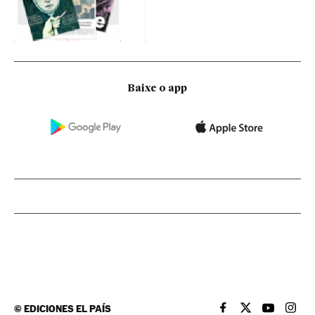
Baixe o app
©
EDICIONES EL PAÍS
EL PAÍS BRASIL EN
EL PAÍS BRASI
EL PAÍS B
EL PA