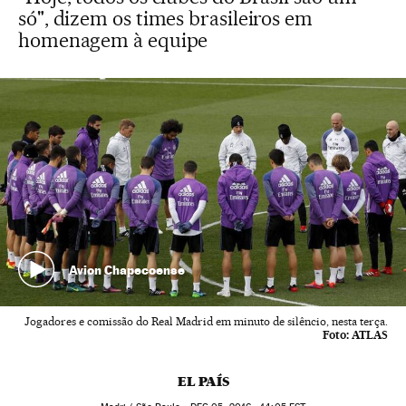
só", dizem os times brasileiros em
homenagem à equipe
Avion Chapecoense
Jogadores e comissão do Real Madrid em minuto de silêncio, nesta terça.
Foto:
ATLAS
EL PAÍS