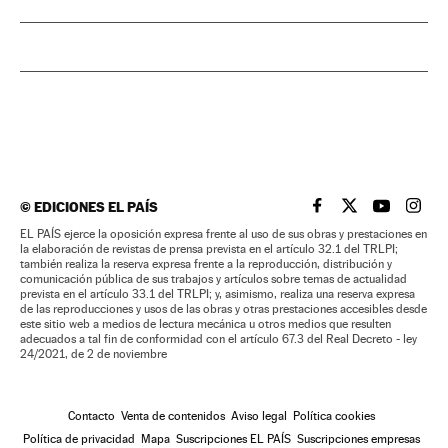
©
EDICIONES EL PAÍS
EL PAÍS BRASIL EN
EL PAÍS BRASI
EL PAÍS B
EL PA
EL PAÍS ejerce la oposición expresa frente al uso de sus obras y prestaciones en
la elaboración de revistas de prensa prevista en el artículo 32.1 del TRLPI;
también realiza la reserva expresa frente a la reproducción, distribución y
comunicación pública de sus trabajos y artículos sobre temas de actualidad
prevista en el artículo 33.1 del TRLPI; y, asimismo, realiza una reserva expresa
de las reproducciones y usos de las obras y otras prestaciones accesibles desde
este sitio web a medios de lectura mecánica u otros medios que resulten
adecuados a tal fin de conformidad con el artículo 67.3 del Real Decreto - ley
24/2021, de 2 de noviembre
Contacto
Venta de contenidos
Aviso legal
Política cookies
Política de privacidad
Mapa
Suscripciones EL PAÍS
Suscripciones empresas