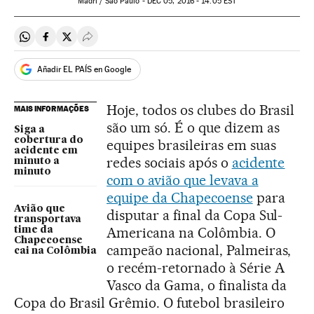
Madri / São Paulo -
DEC
05, 2016 - 14:05
EST
Compartir en Whatsapp
Compartir en Facebook
Compartir en Twitter
Desplegar Redes Sociales
Añadir EL PAÍS en Google
Hoje, todos os clubes do Brasil
MAIS INFORMAÇÕES
são um só. É o que dizem as
Siga a
cobertura do
equipes brasileiras em suas
acidente em
redes sociais após o
acidente
minuto a
minuto
com o avião que levava a
equipe da Chapecoense
para
Avião que
disputar a final da Copa Sul-
transportava
Americana na Colômbia. O
time da
Chapecoense
campeão nacional, Palmeiras,
cai na Colômbia
o recém-retornado à Série A
Vasco da Gama, o finalista da
Copa do Brasil Grêmio. O futebol brasileiro