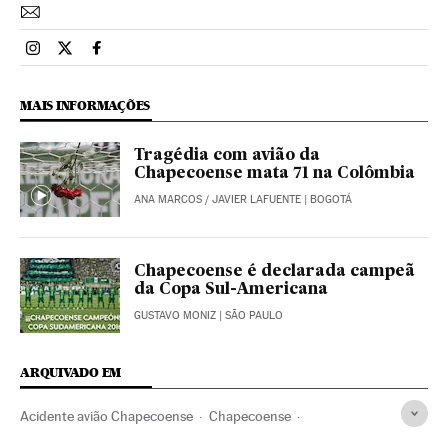
Esportes El País Brasil en Instagram
Esportes El País Brasil en Twitter
Esportes El País Brasil en Facebook
MAIS INFORMAÇÕES
Tragédia com avião da
Chapecoense mata 71 na Colômbia
ANA MARCOS
/
JAVIER LAFUENTE
| BOGOTÁ
Chapecoense é declarada campeã
da Copa Sul-Americana
GUSTAVO MONIZ
| SÃO PAULO
ARQUIVADO EM
Acidente avião Chapecoense
Chapecoense