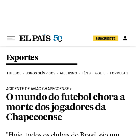
Pular para o conteúdo
SUSCRÍBETE
Esportes
FUTEBOL
JOGOS OLÍMPICOS
ATLETISMO
TÊNIS
GOLFE
FORMULA 1
ACIDENTE DE AVIÃO CHAPECOENSE
O mundo do futebol chora a
morte dos jogadores da
Chapecoense
"Hoje, todos os clubes do Brasil são um