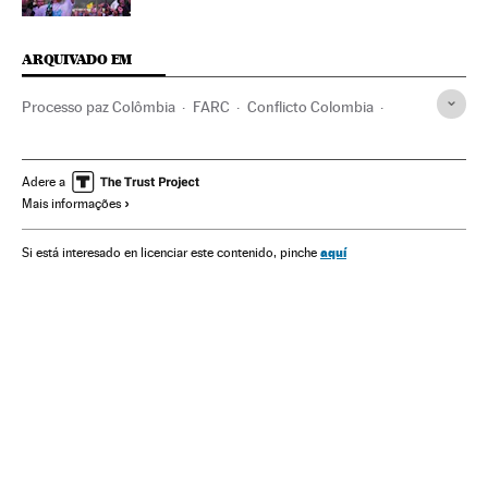
ARQUIVADO EM
Processo paz Colômbia
FARC
Conflicto Colombia
Colômbia
Guerrilhas
Conflictos armados
Processo paz
América do Sul
América Latina
Adere a
Mais informações
Governo
Guerra
Grupos terroristas
América
Terrorismo
Conflitos
Administração Estado
Política
aquí
Si está interesado en licenciar este contenido, pinche
Administração pública