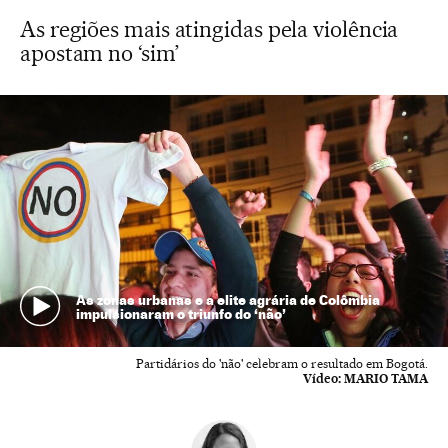
As regiões mais atingidas pela violência
apostam no ‘sim’
As zonas urbanas e a elite agrária de Colômbia
impulsionaram o triunfo do ‘não’
Partidários do 'não' celebram o resultado em Bogotá.
Vídeo:
MARIO TAMA