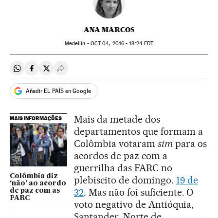
ANA MARCOS
Medellín -
OCT
04, 2016 - 18:24
EDT
Compartir en Whatsapp
Compartir en Facebook
Compartir en Twitter
Desplegar Redes Sociales
Añadir EL PAÍS en Google
Mais da metade dos
MAIS INFORMAÇÕES
departamentos que formam a
Colômbia votaram
sim
para os
acordos de paz com a
guerrilha das FARC no
Colômbia diz
plebiscito de domingo.
19 de
‘não’ ao acordo
32
. Mas não foi suficiente. O
de paz com as
FARC
voto negativo de Antióquia,
Santander, Norte de