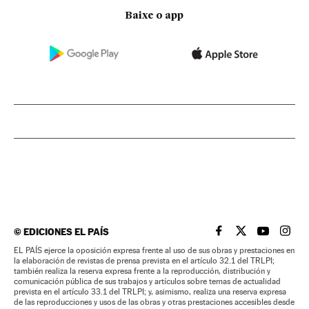
Baixe o app
©
EDICIONES EL PAÍS
EL PAÍS BRASIL EN
EL PAÍS BRASI
EL PAÍS B
EL PA
EL PAÍS ejerce la oposición expresa frente al uso de sus obras y prestaciones en
la elaboración de revistas de prensa prevista en el artículo 32.1 del TRLPI;
también realiza la reserva expresa frente a la reproducción, distribución y
comunicación pública de sus trabajos y artículos sobre temas de actualidad
prevista en el artículo 33.1 del TRLPI; y, asimismo, realiza una reserva expresa
de las reproducciones y usos de las obras y otras prestaciones accesibles desde