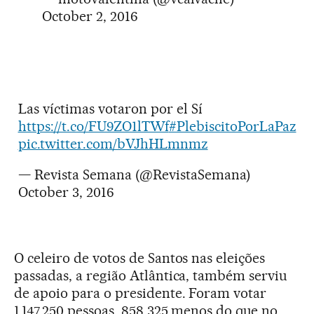
October 2, 2016
Las víctimas votaron por el Sí
https://t.co/FU9ZO1lTWf
#PlebiscitoPorLaPaz
pic.twitter.com/bVJhHLmnmz
— Revista Semana (@RevistaSemana)
October 3, 2016
O celeiro de votos de Santos nas eleições
passadas, a região Atlântica, também serviu
de apoio para o presidente. Foram votar
1.147.250 pessoas, 858.325 menos do que no