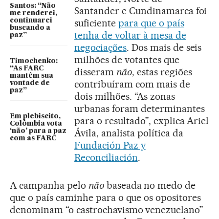
Santos: “Não
Santander e Cundinamarca foi
me renderei,
continuarei
suficiente
para que o país
buscando a
tenha de voltar à mesa de
paz”
negociações
. Dos mais de seis
milhões de votantes que
Timochenko:
“As FARC
disseram
não
, estas regiões
mantêm sua
contribuíram com mais de
vontade de
paz”
dois milhões. “As zonas
urbanas foram determinantes
Em plebiscito,
para o resultado”, explica Ariel
Colômbia vota
Ávila, analista política da
‘não’ para a paz
com as FARC
Fundación Paz y
Reconciliación
.
A campanha pelo
não
baseada no medo de
que o país caminhe para o que os opositores
denominam “o castrochavismo venezuelano”