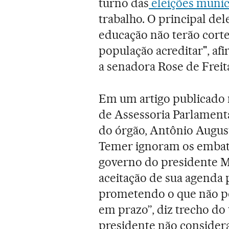
turno das
eleições munici
trabalho. O principal del
educação não terão corte
população acreditar", af
a senadora Rose de Frei
Em um artigo publicado 
de Assessoria Parlament
do órgão, Antônio August
Temer ignoram os embates
governo do presidente 
aceitação de sua agenda 
prometendo o que não p
em prazo”, diz trecho do 
presidente não considera 