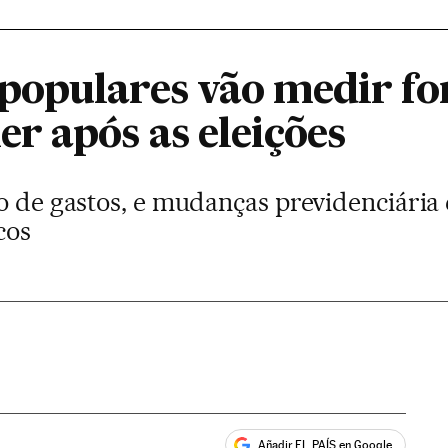
opulares vão medir fo
r após as eleições
o de gastos, e mudanças previdenciária
cos
Añadir EL PAÍS en Google