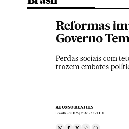
Brasil
Reformas imp
Governo Teme
Perdas sociais com tet
trazem embates políti
AFONSO BENITES
Brasília -
SEP
29, 2016 - 17:21
EDT