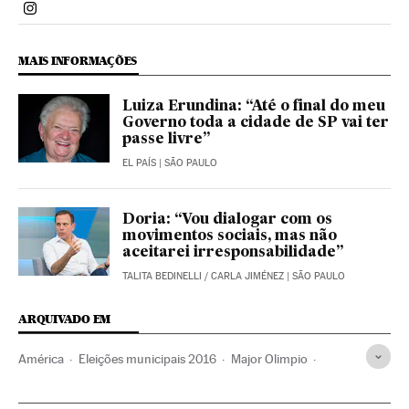
Politica El País Brasil en Instagram
MAIS INFORMAÇÕES
Luiza Erundina: “Até o final do meu
Governo toda a cidade de SP vai ter
passe livre”
EL PAÍS
| SÃO PAULO
Doria: “Vou dialogar com os
movimentos sociais, mas não
aceitarei irresponsabilidade”
TALITA BEDINELLI
/
CARLA JIMÉNEZ
| SÃO PAULO
ARQUIVADO EM
América
Eleições municipais 2016
Major Olimpio
Eleições municipais
Eleições Brasil
Estado São Paulo