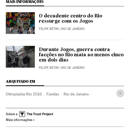
MAIS INFORMAÇÕES
O decadente centro do Rio
ressurge com os Jogos
FELIPE BETIM
| RIO DE JANEIRO
Durante Jogos, guerra contra
facções no Rio mata ao menos cinco
em dois dias
FELIPE BETIM
| RIO DE JANEIRO
ARQUIVADO EM
Olimpíadas Rio 2016
Favelas
Rio de Janeiro
Estado Rio de Janeiro
Jogos Olímpicos
Pobreza
Brasil
Habitação
América Latina
Competições
Adere a
Mais informações
América do Sul
América
Esportes
Urbanismo