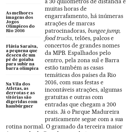
a 30 quilômetros de distância e
muitas horas de
As melhores
engarrafamento, há inúmeras
imagens dos
atrações de marcas
Jogos
Olímpicos do
patrocinadoras,
bungee jump,
Rio 2016
food trucks
, telões, palcos e
concertos de grandes nomes
Flávia Saraiva,
a pequena que
da MPB. Espalhados pelo
desceu de um
centro, pela zona sul e Barra
pé de goiaba
para subir na
estão também as casas
barra olímpica
temáticas dos países da Rio
2016, com suas festas e
Na Vila dos
incontáveis atrações, algumas
Atletas, as
derrotas e as
gratuitas e outras com
vitórias são
digeridas com
entradas que chegam a 200
hambúrguer
reais. Já o Parque Madureira
praticamente segue com a sua
rotina normal. O gramado da terceira maior