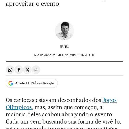
aproveitar o evento
F. B.
Rio de Janeiro -
AUG
21, 2016 - 14:26
EDT
Compartir en Whatsapp
Compartir en Facebook
Compartir en Twitter
Desplegar Redes Sociales
Añadir EL PAÍS en Google
Os cariocas estavam desconfiados dos
Jogos
Olímpicos
, mas, assim que começou, a
maioria deles acabou abraçando o evento.
Cada um vem buscando sua forma de vivê-lo,
seja comprando ingressos para competições,