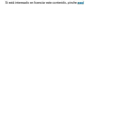
Problemas sociais
Sociedade
aquí
Si está interesado en licenciar este contenido, pinche