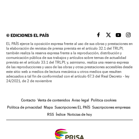
©
EDICIONES EL PAÍS
EL PAÍS BRASIL EN
EL PAÍS BRASI
EL PAÍS B
EL PA
EL PAÍS ejerce la oposición expresa frente al uso de sus obras y prestaciones en
la elaboración de revistas de prensa prevista en el artículo 32.1 del TRLPI;
también realiza la reserva expresa frente a la reproducción, distribución y
comunicación pública de sus trabajos y artículos sobre temas de actualidad
prevista en el artículo 33.1 del TRLPI; y, asimismo, realiza una reserva expresa
de las reproducciones y usos de las obras y otras prestaciones accesibles desde
este sitio web a medios de lectura mecánica u otros medios que resulten
adecuados a tal fin de conformidad con el artículo 67.3 del Real Decreto - ley
24/2021, de 2 de noviembre
Contacto
Venta de contenidos
Aviso legal
Política cookies
Política de privacidad
Mapa
Suscripciones EL PAÍS
Suscripciones empresas
RSS
Índice
Noticias de hoy