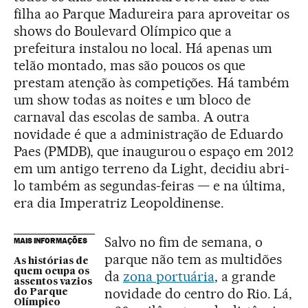
filha ao Parque Madureira para aproveitar os
shows do Boulevard Olímpico que a
prefeitura instalou no local. Há apenas um
telão montado, mas são poucos os que
prestam atenção às competições. Há também
um show todas as noites e um bloco de
carnaval das escolas de samba. A outra
novidade é que a administração de Eduardo
Paes (PMDB), que inaugurou o espaço em 2012
em um antigo terreno da Light, decidiu abri-
lo também as segundas-feiras — e na última,
era dia Imperatriz Leopoldinense.
Salvo no fim de semana, o
MAIS INFORMAÇÕES
parque não tem as multidões
As histórias de
quem ocupa os
da
zona portuária
, a grande
assentos vazios
novidade do centro do Rio. Lá,
do Parque
Olímpico