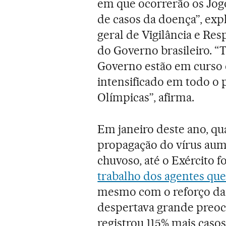
em que ocorrerão os Jo
de casos da doença”, exp
geral de Vigilância e Re
do Governo brasileiro. “
Governo estão em curso 
intensificado em todo o 
Olímpicas”, afirma.
Em janeiro deste ano, q
propagação do vírus aum
chuvoso, até o Exército f
trabalho dos agentes qu
mesmo com o reforço das
despertava grande preocu
registrou 115% mais cas