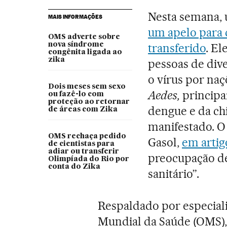
Nesta semana, 
MAIS INFORMAÇÕES
um apelo para 
OMS adverte sobre
nova síndrome
transferido
. E
congênita ligada ao
zika
pessoas de div
o vírus por na
Dois meses sem sexo
Aedes,
principa
ou fazê-lo com
proteção ao retornar
dengue e da ch
de áreas com Zika
manifestado. O
OMS rechaça pedido
Gasol,
em artig
de cientistas para
adiar ou transferir
preocupação de
Olimpíada do Rio por
conta do Zika
sanitário”.
Respaldado por especiali
Mundial da Saúde (OMS),