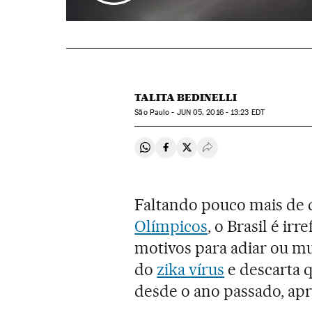
TALITA BEDINELLI
São Paulo -
JUN
05, 2016 - 13:23
EDT
Compartir en Whatsapp
Compartir en Facebook
Compartir en Twitter
Desplegar Redes Soci
Faltando pouco mais de d
Olímpicos
, o Brasil é ir
motivos para adiar ou mu
do
zika vírus
e descarta q
desde o ano passado, apr