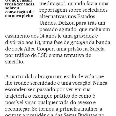
O que pensam
meditação", quando fazia uma
três lideranças
sobre a
reportagem sobre sociedades
convocação de
alternativas nos Estados
um novo pleito
Unidos. Deixou para trás um
passado agitado, que inclui um
casamento aos 14 anos (e uma gravidez e
divórcio aos 17), uma fase de
groupie
da banda
de rock Alice Cooper, uma prisão na Suécia
por tráfico de LSD e uma tentativa de
suicídio.
A partir dali abraçou um estilo de vida que
lhe trouxe serenidade e uma vocação. Nunca
escondeu seu passado por ver em sua
trajetória o exemplo prático de como é
possível virar qualquer vida do avesso e
recomeçar. Se tornou a primeira mulher a
ocupar a presidência das Seitas Budistas no