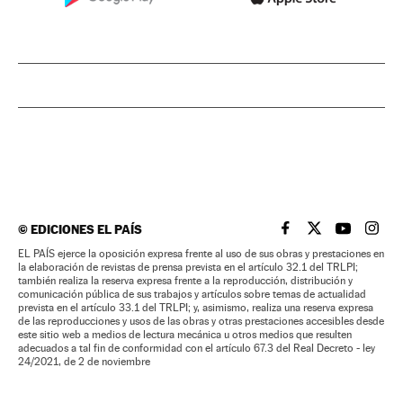
©
EDICIONES EL PAÍS
EL PAÍS BRASIL EN
EL PAÍS BRASI
EL PAÍS B
EL PA
EL PAÍS ejerce la oposición expresa frente al uso de sus obras y prestaciones en
la elaboración de revistas de prensa prevista en el artículo 32.1 del TRLPI;
también realiza la reserva expresa frente a la reproducción, distribución y
comunicación pública de sus trabajos y artículos sobre temas de actualidad
prevista en el artículo 33.1 del TRLPI; y, asimismo, realiza una reserva expresa
de las reproducciones y usos de las obras y otras prestaciones accesibles desde
este sitio web a medios de lectura mecánica u otros medios que resulten
adecuados a tal fin de conformidad con el artículo 67.3 del Real Decreto - ley
24/2021, de 2 de noviembre