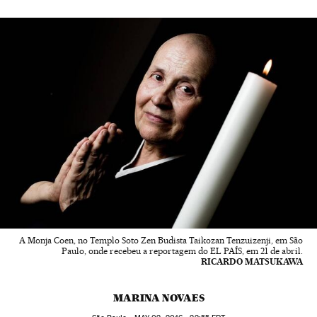
A Monja Coen, no Templo Soto Zen Budista Taikozan Tenzuizenji, em São
Paulo, onde recebeu a reportagem do EL PAÍS, em 21 de abril.
RICARDO MATSUKAWA
MARINA NOVAES