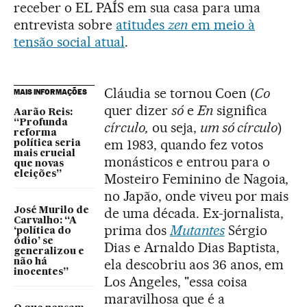
receber o EL PAÍS em sua casa para uma
entrevista
sobre
atitudes
zen
em meio à
tensão social atual
.
Cláudia se tornou Coen (
Co
MAIS INFORMAÇÕES
quer dizer
só
e
En
significa
Aarão Reis:
“Profunda
círculo,
ou seja,
um só círculo
)
reforma
em 1983, quando fez votos
política seria
mais crucial
monásticos e entrou para o
que novas
eleições”
Mosteiro Feminino de Nagoia,
no Japão, onde viveu por mais
de uma década. Ex-jornalista,
José Murilo de
Carvalho: “A
prima dos
Mutantes
Sérgio
‘política do
ódio’ se
Dias e Arnaldo Dias Baptista,
generalizou e
ela descobriu aos 36 anos, em
não há
inocentes”
Los Angeles, "essa coisa
maravilhosa que é a