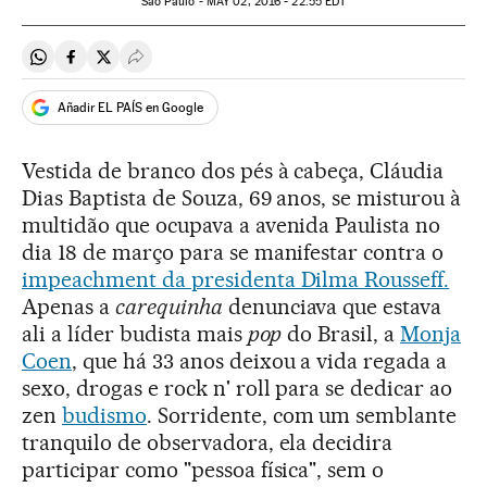
São Paulo -
MAY
02, 2016 - 22:55
EDT
Compartir en Whatsapp
Compartir en Facebook
Compartir en Twitter
Desplegar Redes Sociales
Añadir EL PAÍS en Google
Vestida de branco dos pés à cabeça, Cláudia
Dias Baptista de Souza, 69 anos, se misturou à
multidão que ocupava a avenida Paulista no
dia 18 de março para se manifestar contra o
impeachment da presidenta Dilma Rousseff.
Apenas a
carequinha
denunciava que estava
ali a líder budista mais
pop
do Brasil, a
Monja
Coen
, que há 33 anos deixou a vida regada a
sexo, drogas e rock n' roll para se dedicar ao
zen
budismo
. Sorridente, com um semblante
tranquilo de observadora, ela decidira
participar como "pessoa física", sem o