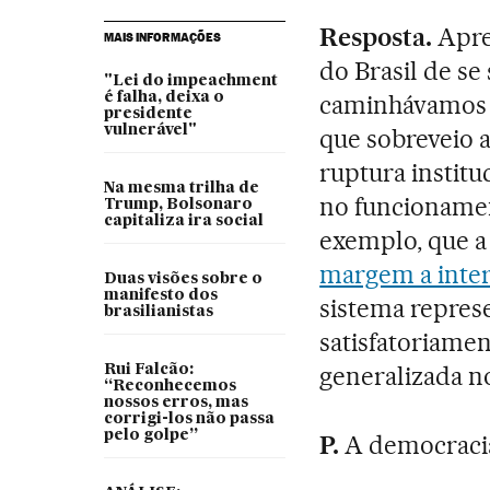
Resposta.
Apre
MAIS INFORMAÇÕES
do Brasil de se
"Lei do impeachment
é falha, deixa o
caminhávamos 
presidente
vulnerável"
que sobreveio a
ruptura instit
Na mesma trilha de
no funcionament
Trump, Bolsonaro
capitaliza ira social
exemplo, que 
margem a inter
Duas visões sobre o
manifesto dos
sistema repres
brasilianistas
satisfatoriame
generalizada no
Rui Falcão:
“Reconhecemos
nossos erros, mas
corrigi-los não passa
pelo golpe”
P.
A democracia