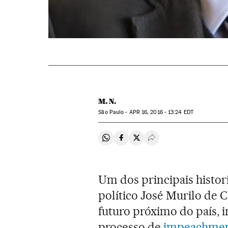
M. N.
São Paulo -
APR
16, 2016 - 13:24
EDT
Compartir en Whatsapp
Compartir en Facebook
Compartir en Twitter
Desplegar Redes Soci
Um dos principais histor
político José Murilo de 
futuro próximo do país,
processo de
impeachment