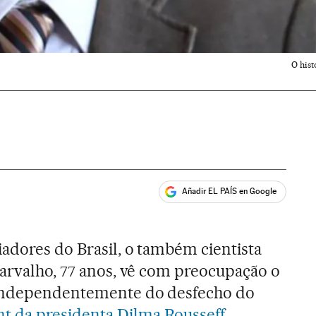
O hist
Añadir EL PAÍS en Google
ales
iadores do Brasil, o também cientista
Carvalho, 77 anos, vê com preocupação o
 independentemente do desfecho do
 da presidenta Dilma Rousseff
.