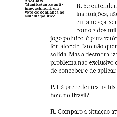
ANÁLISE:
R.
Se entender
'Manifestantes anti-
impeachment: um
instituições, n
voto de confiança no
sistema político'
em ameaça, sem
como a dos mili
jogo político, é pura retó
fortalecido. Isto não q
sólida. Mas a desmoraliza
problema não exclusivo do
de conceber e de aplicar.
P.
Há precedentes na histó
hoje no Brasil?
R.
Comparo a situação at