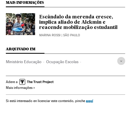
MAIS INFORMAÇÕES
Escândalo da merenda cresce,
implica aliado de Alckmin e
reacende mobilização estudantil
MARINA ROSSI
| SÃO PAULO
ARQUIVADO EM
Ministério Educação
Ocupação Escolas
Crise econômica
Rio de Janeiro
Recessão econômica
Estado Rio de Janeiro
Ministérios
Adere a
Mais informações
Conjuntura econômica
Reformas políticas
Política educativa
Ensino público
Governo Brasil
aquí
Si está interesado en licenciar este contenido, pinche
Brasil
Governos estaduais
Centros educativos
Governo
América do Sul
América Latina
Sistema educativo
Administração Estado
América