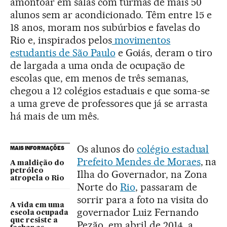
amontoar em salas com turmas de mais 50
alunos sem ar acondicionado. Têm entre 15 e
18 anos, moram nos subúrbios e favelas do
Rio e, inspirados pelos
movimentos
estudantis de São Paulo
e Goiás, deram o tiro
de largada a uma onda de ocupação de
escolas que, em menos de três semanas,
chegou a 12 colégios estaduais e que soma-se
a uma greve de professores que já se arrasta
há mais de um mês.
Os alunos do
colégio estadual
MAIS INFORMAÇÕES
Prefeito Mendes de Moraes
, na
A maldição do
petróleo
Ilha do Governador, na Zona
atropela o Rio
Norte do
Rio
, passaram de
sorrir para a foto na visita do
A vida em uma
governador Luiz Fernando
escola ocupada
que resiste a
Pezão, em abril de 2014, a