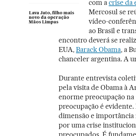
com a
crise da
Mercosul se re
Lava Jato, filho mais
novo da operação
vídeo-conferênc
Mãos Limpas
ao Brasil e tr
encontro deverá se reali
EUA,
Barack Obama
, a 
chanceler argentina. A ur
Durante entrevista colet
pela visita de Obama à A
enorme preocupação na re
preocupação é evidente. 
dimensão e importância r
por uma crise institucion
preocupados. É fundamen