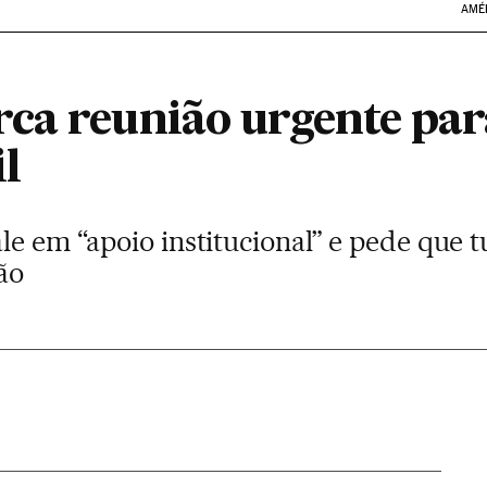
AMÉ
ca reunião urgente para
il
le em “apoio institucional” e pede que t
ão