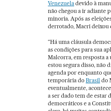
Venezuela
devido à manu
não chegou a ir adiante 
minoria. Após as eleiçõe
derrotado, Macri deixou 
“Há uma cláusula democrá
as condições para sua apl
Malcorra, em resposta a 
estou segura disso, não 
agenda por enquanto que
temporária do
Brasil
do M
eventualmente, acontece
a ser dado tem de estar 
democráticos e a Constit
claro, há muitas contrad