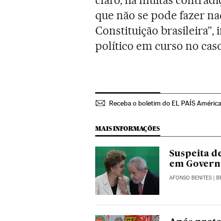
que não se pode fazer na
Constituição brasileira”, 
político em curso no cas
Receba o boletim do EL PAÍS Améric
MAIS INFORMAÇÕES
Suspeita d
em Govern
AFONSO BENITES
| B