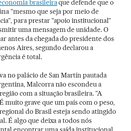
 economia brasileira
que defende que o
úna “mesmo que seja por meio de
ia”, para prestar “apoio institucional”
ansmitir uma mensagem de unidade. O
zar antes da chegada do presidente dos
Buenos Aires, segundo declarou a
gência é total.
iva no palácio de San Martín pautada
rgentina, Malcorra não escondeu a
gião com a situação brasileira. “A
É muito grave que um país com o peso,
egional do Brasil esteja sendo atingido
al. É algo que deixa a todos nós
tal encontrar uma saída institucional