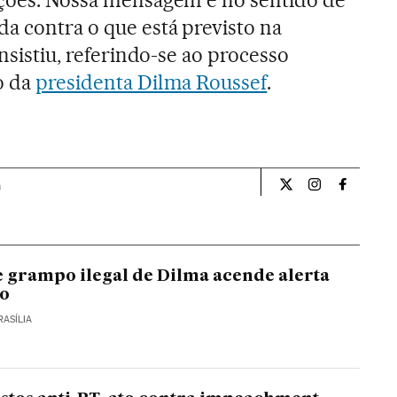
da contra o que está previsto na
insistiu, referindo-se ao processo
o da
presidenta Dilma Roussef
.
a
Internacional El Pa
Internacional
Internac
e grampo ilegal de Dilma acende alerta
o
RASÍLIA