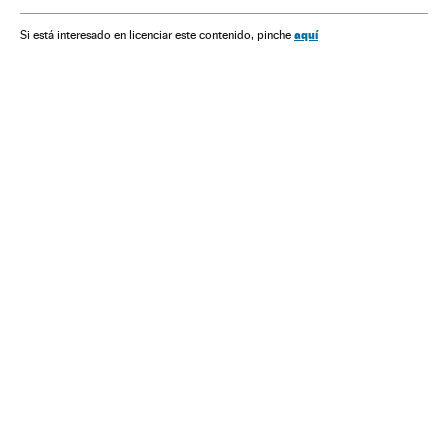
Administração Estado
Administração pública
Justiça
Partido dos Trabalhadores
Partidos políticos
Política
aquí
Si está interesado en licenciar este contenido, pinche