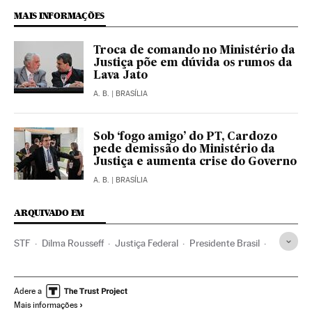
MAIS INFORMAÇÕES
Troca de comando no Ministério da
Justiça põe em dúvida os rumos da
Lava Jato
A. B.
| BRASÍLIA
Sob ‘fogo amigo’ do PT, Cardozo
pede demissão do Ministério da
Justiça e aumenta crise do Governo
A. B.
| BRASÍLIA
ARQUIVADO EM
STF
Dilma Rousseff
Justiça Federal
Presidente Brasil
Congresso Nacional
Presidência Brasil
Tribunais
Governo Brasil
Parlamento
Poder judicial
Governo
Adere a
Mais informações