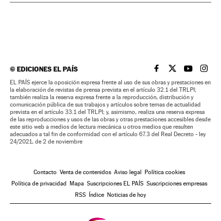
©
EDICIONES EL PAÍS
EL PAÍS BRASIL EN
EL PAÍS BRASI
EL PAÍS B
EL PA
EL PAÍS ejerce la oposición expresa frente al uso de sus obras y prestaciones en
la elaboración de revistas de prensa prevista en el artículo 32.1 del TRLPI;
también realiza la reserva expresa frente a la reproducción, distribución y
comunicación pública de sus trabajos y artículos sobre temas de actualidad
prevista en el artículo 33.1 del TRLPI; y, asimismo, realiza una reserva expresa
de las reproducciones y usos de las obras y otras prestaciones accesibles desde
este sitio web a medios de lectura mecánica u otros medios que resulten
adecuados a tal fin de conformidad con el artículo 67.3 del Real Decreto - ley
24/2021, de 2 de noviembre
Contacto
Venta de contenidos
Aviso legal
Política cookies
Política de privacidad
Mapa
Suscripciones EL PAÍS
Suscripciones empresas
RSS
Índice
Noticias de hoy