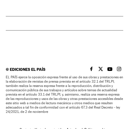
©
EDICIONES EL PAÍS
EL PAÍS BRASIL EN
EL PAÍS BRASI
EL PAÍS B
EL PA
EL PAÍS ejerce la oposición expresa frente al uso de sus obras y prestaciones en
la elaboración de revistas de prensa prevista en el artículo 32.1 del TRLPI;
también realiza la reserva expresa frente a la reproducción, distribución y
comunicación pública de sus trabajos y artículos sobre temas de actualidad
prevista en el artículo 33.1 del TRLPI; y, asimismo, realiza una reserva expresa
de las reproducciones y usos de las obras y otras prestaciones accesibles desde
este sitio web a medios de lectura mecánica u otros medios que resulten
adecuados a tal fin de conformidad con el artículo 67.3 del Real Decreto - ley
24/2021, de 2 de noviembre