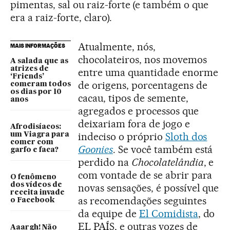
pimentas, sal ou raiz-forte (e também o que
era a raiz-forte, claro).
Atualmente, nós,
MAIS INFORMAÇÕES
chocolateiros, nos movemos
A salada que as
atrizes de
entre uma quantidade enorme
‘Friends’
de origens, porcentagens de
comeram todos
os dias por 10
cacau, tipos de semente,
anos
agregados e processos que
deixariam fora de jogo e
Afrodisíacos:
indeciso o próprio
Sloth dos
um Viagra para
comer com
Goonies
. Se você também está
garfo e faca?
perdido na
Chocolatelândia
, e
com vontade de se abrir para
O fenômeno
dos vídeos de
novas sensações, é possível que
receita invade
as recomendações seguintes
o Facebook
da equipe de
El Comidista
, do
EL PAÍS, e outras vozes de
Aaargh! Não