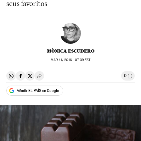
seus favoritos
MÒNICA ESCUDERO
MAR
11, 2016 - 07:39
EST
0
Compartir en Whatsapp
Compartir en Facebook
Compartir en Twitter
Desplegar Redes Sociales
Comen
Añadir EL PAÍS en Google