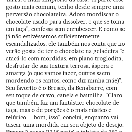
gosto mais comum, tenho desde sempre uma
perversão chocolateira. Adoro mordiscar o
chocolate usado para dissolver, o que se toma
em taça”, confessa sem enrubescer. E como se
já não estivéssemos suficientemente
escandalizados, ele também nos conta que no
verão gosta de ter o chocolate na geladeira “e
atacá-lo com mordidas, em plano troglodita,
desfrutar de sua textura terrosa, áspera e
amarga (o que vamos fazer, outros saem
mordendo os cantos, como diz minha mãe)”.
Seu favorito é o Brescó, da Benabarre, com
seu toque de cravo, canela e baunilha. “Claro
que também faz um fantástico chocolate de
taça, mas o de porções é o mais rústico e
telúrico.... bom, isso”, conclui, enquanto vai
tascar uma mordida em seu objeto de desejo.
Preço:
3 euros (12,15 reais) o tablete de 350 g.