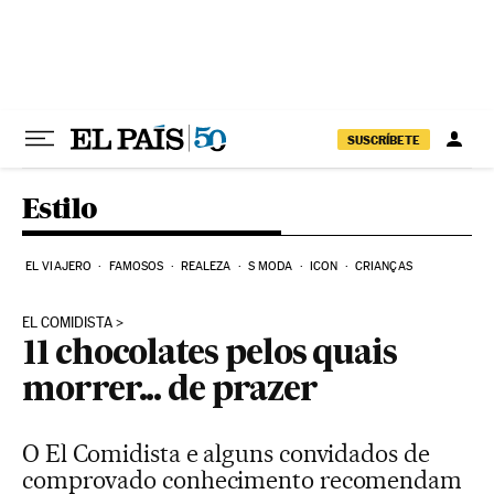
Pular para o conteúdo
SUSCRÍBETE
Estilo
EL VIAJERO
FAMOSOS
REALEZA
S MODA
ICON
CRIANÇAS
EL COMIDISTA
11 chocolates pelos quais
morrer... de prazer
O El Comidista e alguns convidados de
comprovado conhecimento recomendam