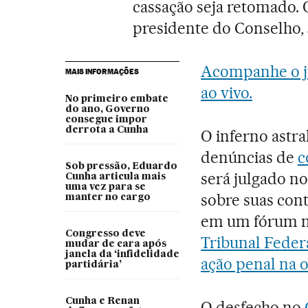
cassação seja retomado. 
presidente do Conselho, 
Acompanhe o j
MAIS INFORMAÇÕES
ao vivo.
No primeiro embate
do ano, Governo
consegue impor
derrota a Cunha
O inferno astr
denúncias de
c
Sob pressão, Eduardo
será julgado n
Cunha articula mais
uma vez para se
sobre suas cont
manter no cargo
em um fórum ma
Congresso deve
Tribunal Feder
mudar de cara após
janela da ‘infidelidade
ação penal na 
partidária’
Cunha e Renan
O desfecho no