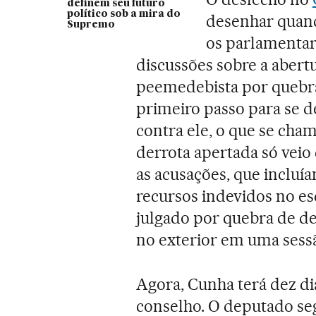
definem seu futuro
político sob a mira do
desenhar quando
Supremo
os parlamentar
discussões sobre a abert
peemedebista por quebra
primeiro passo para se d
contra ele, o que se cha
derrota apertada só veio
as acusações, que incluí
recursos indevidos no es
julgado por quebra de de
no exterior em uma sessã
Agora, Cunha terá dez di
conselho. O deputado seg