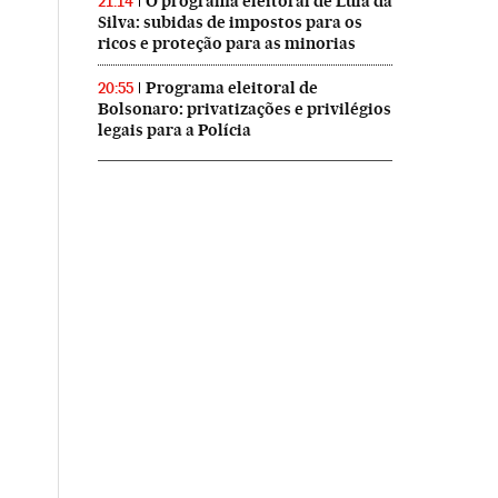
O programa eleitoral de Lula da
21:14
Silva: subidas de impostos para os
ricos e proteção para as minorias
Programa eleitoral de
20:55
Bolsonaro: privatizações e privilégios
legais para a Polícia