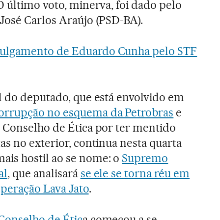
O último voto, minerva, foi dado pelo
José Carlos Araújo (PSD-BA).
ulgamento de Eduardo Cunha pelo STF
al do deputado, que está envolvido em
orrupção no esquema da Petrobras
e
o Conselho de Ética por ter mentido
as no exterior, continua nesta quarta
is hostil ao se nome: o
Supremo
al
, que analisará
se ele se torna réu em
operação Lava Jato
.
Conselho de Étic
a começou a se