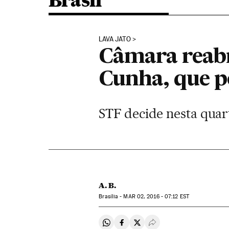
Brasil
LAVA JATO
Câmara reabr
Cunha, que p
STF decide nesta quar
A. B.
Brasília -
MAR
02, 2016 - 07:12
EST
Compartir en Whatsapp
Compartir en Facebook
Compartir en Twitter
Desplegar Redes Soci