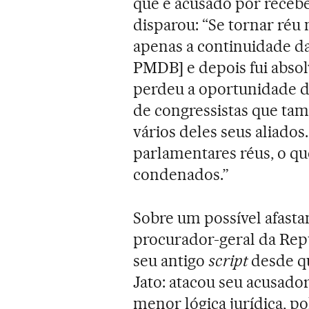
que é acusado por receb
disparou: “Se tornar réu 
apenas a continuidade da 
PMDB] e depois fui absol
perdeu a oportunidade d
de congressistas que ta
vários deles seus aliados
parlamentares réus, o que
condenados.”
Sobre um possível afast
procurador-geral da Repú
seu antigo
script
desde qu
Jato: atacou seu acusado
menor lógica jurídica, p