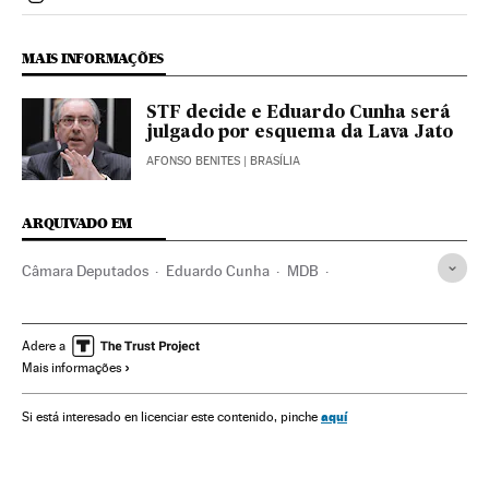
Politica El País Brasil en Instagram
MAIS INFORMAÇÕES
STF decide e Eduardo Cunha será
julgado por esquema da Lava Jato
AFONSO BENITES
| BRASÍLIA
ARQUIVADO EM
Câmara Deputados
Eduardo Cunha
MDB
Operação Lava Jato
Caso Petrobras
Investigação policial
Congresso Nacional
Subornos
Adere a
Mais informações
Financiamento ilegal
Lavagem dinheiro
Corrupção política
Caixa dois
Brasil
Parlamento
aquí
Si está interesado en licenciar este contenido, pinche
Partidos políticos
Polícia
Corrupção
América do Sul
América Latina
Força segurança
América
Empresas