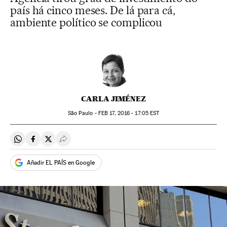
país há cinco meses. De lá para cá,
ambiente político se complicou
CARLA JIMÉNEZ
São Paulo -
FEB
17, 2016 - 17:05
EST
Compartir en Whatsapp
Compartir en Facebook
Compartir en Twitter
Desplegar Redes Sociales
Añadir EL PAÍS en Google