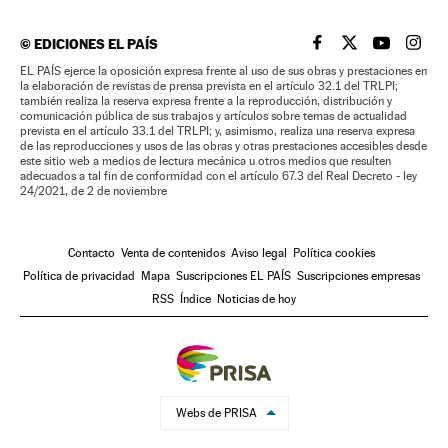
©
EDICIONES EL PAÍS
EL PAÍS BRASIL EN
EL PAÍS BRASI
EL PAÍS B
EL PA
EL PAÍS ejerce la oposición expresa frente al uso de sus obras y prestaciones en
la elaboración de revistas de prensa prevista en el artículo 32.1 del TRLPI;
también realiza la reserva expresa frente a la reproducción, distribución y
comunicación pública de sus trabajos y artículos sobre temas de actualidad
prevista en el artículo 33.1 del TRLPI; y, asimismo, realiza una reserva expresa
de las reproducciones y usos de las obras y otras prestaciones accesibles desde
este sitio web a medios de lectura mecánica u otros medios que resulten
adecuados a tal fin de conformidad con el artículo 67.3 del Real Decreto - ley
24/2021, de 2 de noviembre
Contacto
Venta de contenidos
Aviso legal
Política cookies
Política de privacidad
Mapa
Suscripciones EL PAÍS
Suscripciones empresas
RSS
Índice
Noticias de hoy
Webs de PRISA