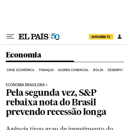
Pular para o conteúdo
SUSCRÍBETE
Economia
CRISE ECONÔMICA
FINANÇAS
GUERRA COMERCIAL
BOLSA
DESEMPREGO
ECONOMIA BRASILEIRA
Pela segunda vez, S&P
rebaixa nota do Brasil
prevendo recessão longa
Agência tirou grau de investimento do