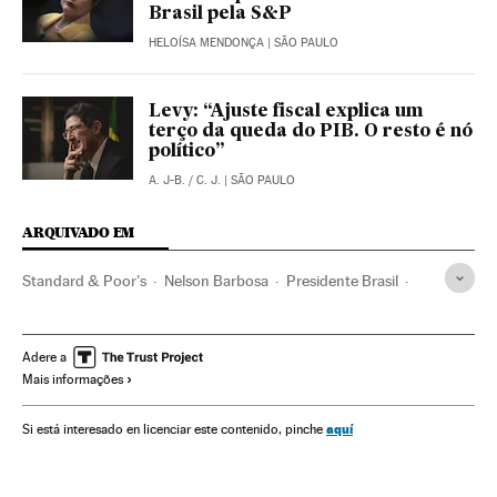
Brasil pela S&P
HELOÍSA MENDONÇA
| SÃO PAULO
Levy: “Ajuste fiscal explica um
terço da queda do PIB. O resto é nó
político”
A. J-B.
/
C. J.
| SÃO PAULO
ARQUIVADO EM
Standard & Poor's
Nelson Barbosa
Presidente Brasil
PIB
Caso Petrobras
Crise econômica
Ministério Fazenda
Destituições políticas
Adere a
Mais informações
Recessão econômica
Financiamento ilegal
Presidência Brasil
Atividade legislativa
aquí
Si está interesado en licenciar este contenido, pinche
Corrupção política
Conjuntura econômica