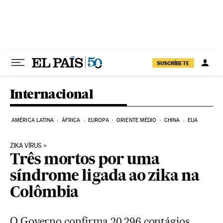
Pular para o conteúdo
SUSCRÍBETE
Internacional
AMÉRICA LATINA
ÁFRICA
EUROPA
ORIENTE MÉDIO
CHINA
EUA
ZIKA VÍRUS
Três mortos por uma
síndrome ligada ao zika na
Colômbia
O Governo confirma 20.296 contágios,