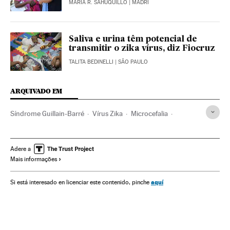
MARÍA R. SAHUQUILLO
| MADRI
Saliva e urina têm potencial de
transmitir o zika vírus, diz Fiocruz
TALITA BEDINELLI
| SÃO PAULO
ARQUIVADO EM
Síndrome Guillain-Barré
Vírus Zika
Microcefalia
Aedes aegypti
Doenças tropicais
Mosquitos
Malformações congênitas
Virologia
Doenças genéticas
Adere a
Mais informações
Microbiologia
Doenças neurológicas
Gravidez
Colômbia
Epidemia
Reprodução
América do Sul
aquí
Si está interesado en licenciar este contenido, pinche
América Latina
Doenças
Medicina
América
Fauna
Genética
Espécies
Meio ambiente
Biologia