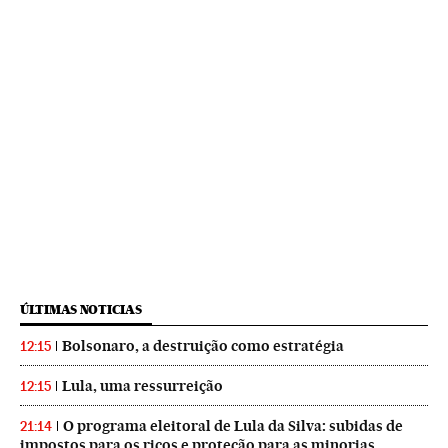
ÚLTIMAS NOTICIAS
Bolsonaro, a destruição como estratégia
12:15
Lula, uma ressurreição
12:15
O programa eleitoral de Lula da Silva: subidas de
21:14
impostos para os ricos e proteção para as minorias