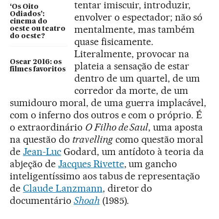
tentar imiscuir, introduzir,
‘Os Oito
Odiados’:
envolver o espectador; não só
cinema do
mentalmente, mas também
oeste ou teatro
do oeste?
quase fisicamente.
Literalmente, provocar na
Oscar 2016: os
plateia a sensação de estar
filmes favoritos
dentro de um quartel, de um
corredor da morte, de um
sumidouro moral, de uma guerra implacável,
com o inferno dos outros e com o próprio. É
o extraordinário
O Filho de Saul
, uma aposta
na questão do
travelling
como questão moral
de
Jean-Luc
Godard, um antídoto à teoria da
abjeção de
Jacques Rivette
, um gancho
inteligentíssimo aos tabus de representação
de
Claude Lanzmann
, diretor do
documentário
Shoah
(1985).