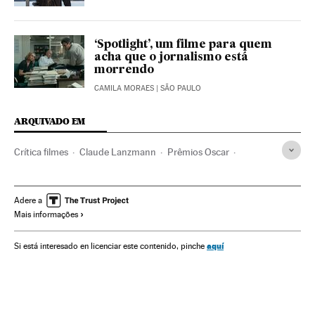
‘Spotlight’, um filme para quem
acha que o jornalismo está
morrendo
CAMILA MORAES
| SÃO PAULO
ARQUIVADO EM
Crítica filmes
Claude Lanzmann
Prêmios Oscar
Cinema dos Estados Unidos
Prêmios cinema
Filmes
Holocausto judeu
Crítica
Nazismo
Ultradireita
Adere a
Mais informações
Segunda Guerra Mundial
Cinema
História contemporânea
Guerra
Ideologias
Cultura
aquí
Si está interesado en licenciar este contenido, pinche
Conflitos
História
Política