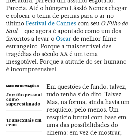
literatura, parecia um assunto esgotado.
Parecia. Até o húngaro László Nemes chegar
e colocar o tema de pernas para o ar no
último
Festival de Cannes
com seu
O Filho de
Saul —
que agora é apontado como um dos
favoritos a levar o
Oscar
de melhor filme
estrangeiro. Porque a mais terrível das
tragédias do século XX é um tema
inesgotável. Porque a atitude do ser humano
é incompreensível.
Em questões de fundo, talvez,
MAIS INFORMAÇÕES
tudo tenha sido dito. Talvez.
Joy: tão pessoal
como
Mas, na forma, ainda havia um
superestimado
resquício, pelo menos. Um
resquício brutal com base em
Transexuais em
uma das possibilidades do
cena
cinema: em vez de mostrar,