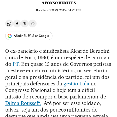
AFONSO BENITES
Brasília -
DEC
29, 2015 - 14:01
EST
Compartir en Whatsapp
Compartir en Facebook
Compartir en Twitter
Desplegar Redes Sociales
Añadir EL PAÍS en Google
O ex-bancário e sindicalista Ricardo Berzoini
(Juiz de Fora, 1960) é uma espécie de coringa
do
PT
. Em quase 13 anos de Governos petistas
já esteve em cinco ministérios, na secretaria-
geral e na presidência do partido, foi um dos
principais defensores da
gestão Lula
no
Congresso Nacional e hoje tem a difícil
missão de recompor a base parlamentar de
Dilma Rousseff.
Até por ser esse soldado,
talvez seja um dos poucos militantes de
destaque que ainda usa uma pequena estrela