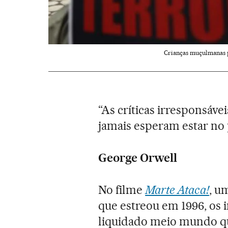
Crianças muçulmanas p
“As críticas irresponsáv
jamais esperam estar no
George Orwell
No filme
Marte Ataca!
, u
que estreou em 1996, os i
liquidado meio mundo qu