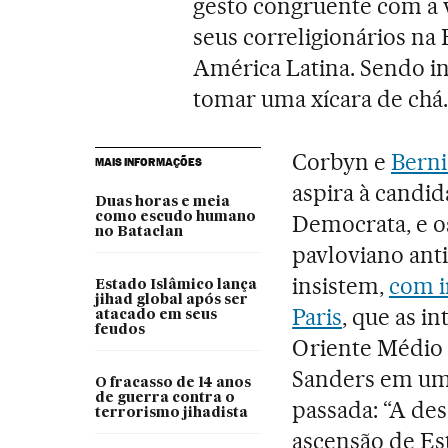
gesto congruente com a
seus correligionários na
América Latina. Sendo in
tomar uma xícara de chá.
Corbyn e
Berni
MAIS INFORMAÇÕES
aspira à candid
Duas horas e meia
como escudo humano
Democrata, e o
no Bataclan
pavloviano ant
insistem,
com i
Estado Islâmico lança
jihad global após ser
Paris
, que as i
atacado em seus
feudos
Oriente Médio 
Sanders em um 
O fracasso de 14 anos
de guerra contra o
passada: “A des
terrorismo jihadista
ascensão de Es