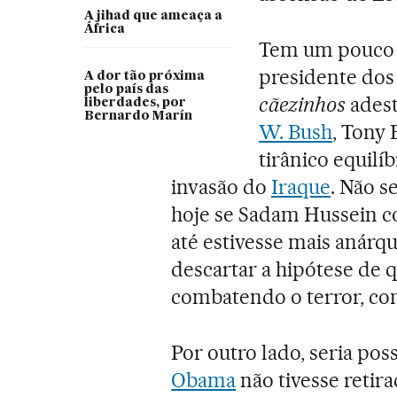
A jihad que ameaça a
África
Tem um pouco d
presidente dos
A dor tão próxima
pelo país das
cãezinhos
ades
liberdades, por
Bernardo Marín
W. Bush
, Tony
tirânico equilí
invasão do
Iraque
. Não s
hoje se Sadam Hussein co
até estivesse mais anárq
descartar a hipótese de q
combatendo o terror, co
Por outro lado, seria po
Obama
não tivesse retir