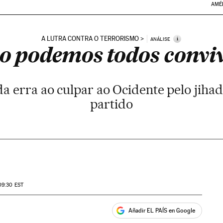
AMÉ
A LUTRA CONTRA O TERRORISMO
i
ANÁLISE
o podemos todos convi
da erra ao culpar ao Ocidente pelo jiha
partido
09:30
EST
Añadir EL PAÍS en Google
ales