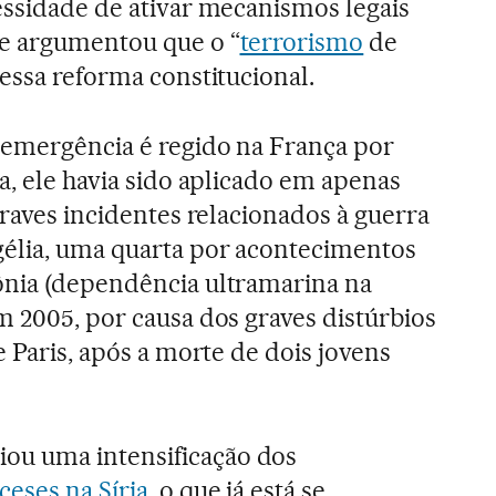
essidade de ativar mecanismos legais
de argumentou que o “
terrorismo
de
essa reforma constitucional.
 emergência é regido na França por
a, ele havia sido aplicado em apenas
graves incidentes relacionados à guerra
élia, uma quarta por acontecimentos
ônia (dependência ultramarina na
m 2005, por causa dos graves distúrbios
e Paris, após a morte de dois jovens
u uma intensificação dos
eses na Síria
, o que já está se