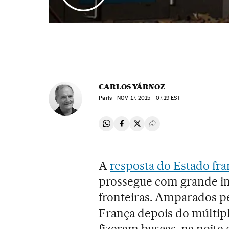
CARLOS YÁRNOZ
Paris -
NOV
17, 2015 - 07:19
EST
Compartir en Whatsapp
Compartir en Facebook
Compartir en Twitter
Desplegar Redes Soci
A
resposta do Estado fran
prossegue com grande int
fronteiras. Amparados p
França depois do múltipl
fizeram buscas, na noite 