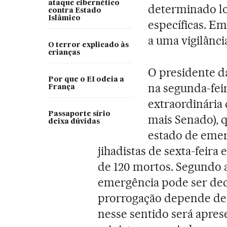
ataque cibernético
determinado lo
contra Estado
Islâmico
específicas. E
a uma vigilânci
O terror explicado às
crianças
O presidente d
Por que o EI odeia a
na segunda-fei
França
extraordinária
Passaporte sírio
mais Senado), 
deixa dúvidas
estado de emer
jihadistas de sexta-feira
de 120 mortos. Segundo a 
emergência pode ser decr
prorrogação depende de 
nesse sentido será apres