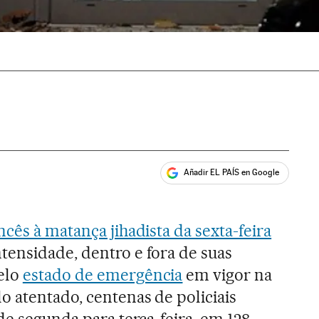
Añadir EL PAÍS en Google
ales
cês à matança jihadista da sexta-feira
ensidade, dentro e fora de suas
elo
estado de emergência
em vigor na
o atentado, centenas de policiais
de segunda para terça-feira, em 128