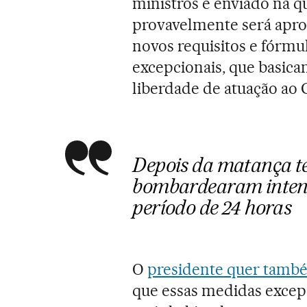
ministros e enviado na q
provavelmente será aprov
novos requisitos e fórmu
excepcionais, que basica
liberdade de atuação ao G
Depois da matança te
bombardearam intens
período de 24 horas
O
presidente quer também
que essas medidas excep