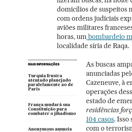
domicílios de suspeitos 
com ordens judiciais exp
aviões militares frances
horas, um
bombardeio mac
localidade síria de Raqa.
As buscas ampa
MAIS INFORMAÇÕES
anunciadas pelo
Turquia frustra
atentado planejado
Cazeneuve, à 
paralelamente ao de
Paris
operações desse
estado de eme
França mudará sua
residências for
Constituição para
combater o jihadismo
104 casos
. Isso
com o terroris
Anonymous anuncia