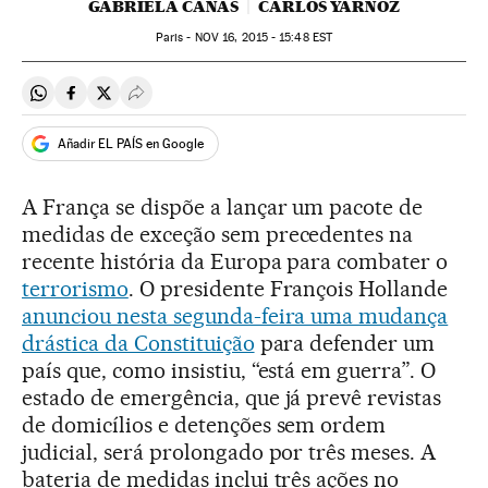
GABRIELA CAÑAS
CARLOS YÁRNOZ
Paris -
NOV
16, 2015 - 15:48
EST
Compartir en Whatsapp
Compartir en Facebook
Compartir en Twitter
Desplegar Redes Sociales
Añadir EL PAÍS en Google
A França se dispõe a lançar um pacote de
medidas de exceção sem precedentes na
recente história da Europa para combater o
terrorismo
. O presidente François Hollande
anunciou nesta segunda-feira uma mudança
drástica da Constituição
para defender um
país que, como insistiu, “está em guerra”. O
estado de emergência, que já prevê revistas
de domicílios e detenções sem ordem
judicial, será prolongado por três meses. A
bateria de medidas inclui três ações no