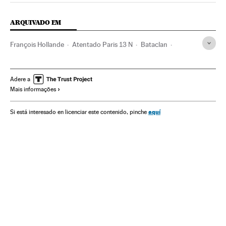
ARQUIVADO EM
François Hollande
Atentado Paris 13 N
Bataclan
Estado Islâmico
Paris
Atentados mortais
Tiroteios
Stade de France
Conflito Sunitas e Xiitas
Incidentes
Adere a
Mais informações
França
terrorismo islâmico
Atentados terroristas
Islã
Jihadismo
Europa Ocidental
Grupos terroristas
aquí
Si está interesado en licenciar este contenido, pinche
Acontecimentos
Europa
Religião
Terrorismo
Conflitos