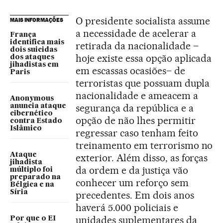
O presidente socialista assume
MAIS INFORMAÇÕES
a necessidade de acelerar a
França
identifica mais
retirada da nacionalidade –
dois suicidas
hoje existe essa opção aplicada
dos ataques
jihadistas em
em escassas ocasiões– de
Paris
terroristas que possuam dupla
nacionalidade e ameacem a
Anonymous
segurança da república e a
anuncia ataque
cibernético
opção de não lhes permitir
contra Estado
Islâmico
regressar caso tenham feito
treinamento em terrorismo no
Ataque
exterior. Além disso, as forças
jihadista
da ordem e da justiça vão
múltiplo foi
preparado na
conhecer um reforço sem
Bélgica e na
Síria
precedentes. Em dois anos
haverá 5.000 policiais e
unidades suplementares da
Por que o EI