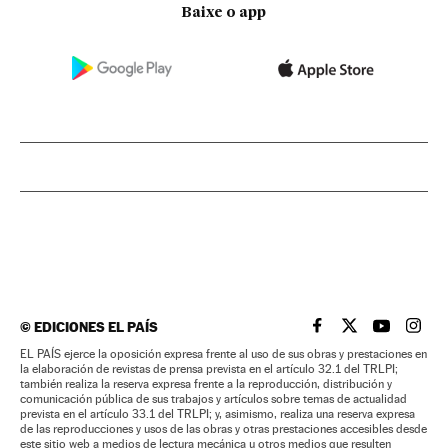
Baixe o app
©
EDICIONES EL PAÍS
EL PAÍS BRASIL EN
EL PAÍS BRASI
EL PAÍS B
EL PA
EL PAÍS ejerce la oposición expresa frente al uso de sus obras y prestaciones en
la elaboración de revistas de prensa prevista en el artículo 32.1 del TRLPI;
también realiza la reserva expresa frente a la reproducción, distribución y
comunicación pública de sus trabajos y artículos sobre temas de actualidad
prevista en el artículo 33.1 del TRLPI; y, asimismo, realiza una reserva expresa
de las reproducciones y usos de las obras y otras prestaciones accesibles desde
este sitio web a medios de lectura mecánica u otros medios que resulten