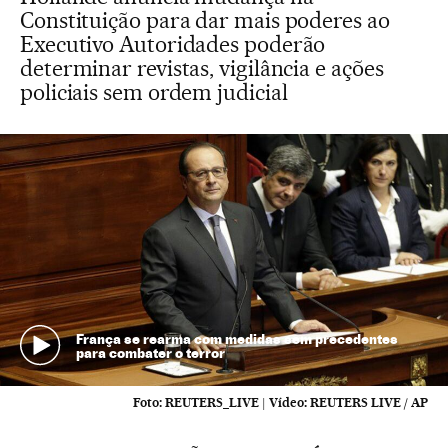
Constituição para dar mais poderes ao
Executivo Autoridades poderão
determinar revistas, vigilância e ações
policiais sem ordem judicial
França se rearma com medidas sem precedentes
para combater o terror
Foto:
REUTERS_LIVE
|
Vídeo:
REUTERS LIVE / AP