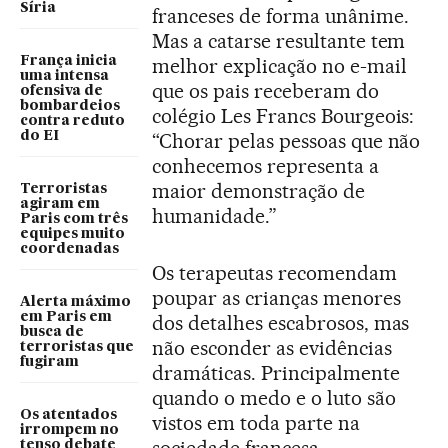
Síria
franceses de forma unânime.
Mas a catarse resultante tem
França inicia
melhor explicação no e-mail
uma intensa
que os pais receberam do
ofensiva de
bombardeios
colégio Les Francs Bourgeois:
contra reduto
do EI
“Chorar pelas pessoas que não
conhecemos representa a
maior demonstração de
Terroristas
agiram em
humanidade.”
Paris com três
equipes muito
coordenadas
Os terapeutas recomendam
poupar as crianças menores
Alerta máximo
em Paris em
dos detalhes escabrosos, mas
busca de
não esconder as evidências
terroristas que
fugiram
dramáticas. Principalmente
quando o medo e o luto são
Os atentados
vistos em toda parte na
irrompem no
sociedade francesa.
tenso debate