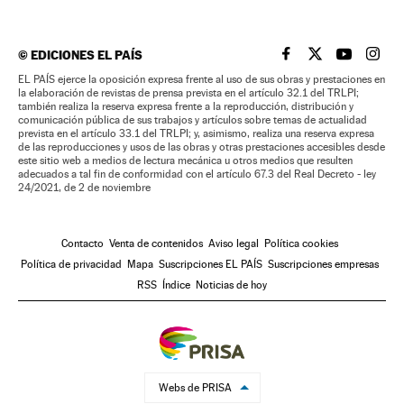
©
EDICIONES EL PAÍS
EL PAÍS BRASIL EN
EL PAÍS BRASI
EL PAÍS B
EL PA
EL PAÍS ejerce la oposición expresa frente al uso de sus obras y prestaciones en
la elaboración de revistas de prensa prevista en el artículo 32.1 del TRLPI;
también realiza la reserva expresa frente a la reproducción, distribución y
comunicación pública de sus trabajos y artículos sobre temas de actualidad
prevista en el artículo 33.1 del TRLPI; y, asimismo, realiza una reserva expresa
de las reproducciones y usos de las obras y otras prestaciones accesibles desde
este sitio web a medios de lectura mecánica u otros medios que resulten
adecuados a tal fin de conformidad con el artículo 67.3 del Real Decreto - ley
24/2021, de 2 de noviembre
Contacto
Venta de contenidos
Aviso legal
Política cookies
Política de privacidad
Mapa
Suscripciones EL PAÍS
Suscripciones empresas
RSS
Índice
Noticias de hoy
Webs de PRISA