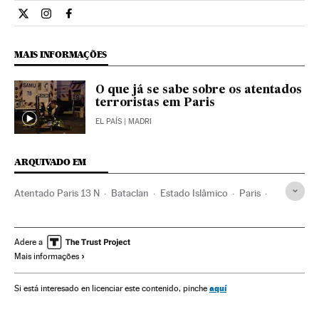
Internacional El País Brasil en Twitter
Internacional El País Brasil en Instagram
Internacional El País Brasil en Facebook
MAIS INFORMAÇÕES
O que já se sabe sobre os atentados
terroristas em Paris
EL PAÍS
| MADRI
ARQUIVADO EM
Atentado Paris 13 N
Bataclan
Estado Islâmico
Paris
Atentados mortais
Tiroteios
Stade de France
Colégios
França
terrorismo islâmico
Adere a
Mais informações
Conflito Sunitas e Xiitas
Atentados terroristas
Jihadismo
Centros educativos
Islã
Europa Ocidental
aquí
Si está interesado en licenciar este contenido, pinche
Educação
Grupos terroristas
Acontecimentos