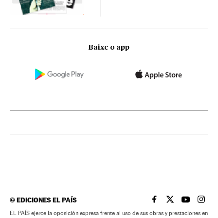
Baixe o app
©
EDICIONES EL PAÍS
EL PAÍS BRASIL EN
EL PAÍS BRASI
EL PAÍS B
EL PA
EL PAÍS ejerce la oposición expresa frente al uso de sus obras y prestaciones en