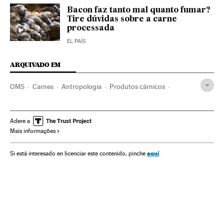
Bacon faz tanto mal quanto fumar?
Tire dúvidas sobre a carne
processada
EL PAÍS
ARQUIVADO EM
OMS
Carnes
Antropologia
Produtos cárnicos
Ciências sociais
Saúde pública
ONU
Produtos gado
Política sanitária
Organizações internacionais
Adere a
Mais informações
Gastronomia
Gado
Relações exteriores
Previdência
Agronegócio
Cultura
Espanha
Saúde
Ciência
aquí
Si está interesado en licenciar este contenido, pinche