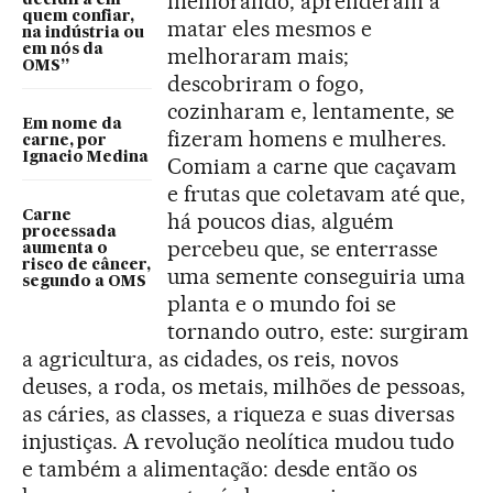
melhorando, aprenderam a
quem confiar,
matar eles mesmos e
na indústria ou
em nós da
melhoraram mais;
OMS”
descobriram o fogo,
cozinharam e, lentamente, se
Em nome da
fizeram homens e mulheres.
carne, por
Ignacio Medina
Comiam a carne que caçavam
e frutas que coletavam até que,
Carne
há poucos dias, alguém
processada
percebeu que, se enterrasse
aumenta o
risco de câncer,
uma semente conseguiria uma
segundo a OMS
planta e o mundo foi se
tornando outro, este: surgiram
a agricultura, as cidades, os reis, novos
deuses, a roda, os metais, milhões de pessoas,
as cáries, as classes, a riqueza e suas diversas
injustiças. A revolução neolítica mudou tudo
e também a alimentação: desde então os