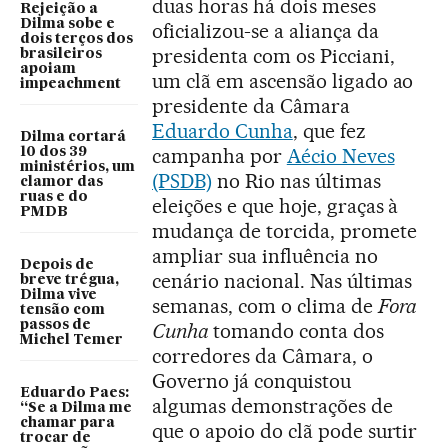
duas horas há dois meses
Rejeição a
Dilma sobe e
oficializou-se a aliança da
dois terços dos
presidenta com os Picciani,
brasileiros
apoiam
um clã em ascensão ligado ao
impeachment
presidente da Câmara
Eduardo Cunha
, que fez
Dilma cortará
campanha por
Aécio Neves
10 dos 39
ministérios, um
(PSDB)
no Rio nas últimas
clamor das
ruas e do
eleições e que hoje, graças à
PMDB
mudança de torcida, promete
ampliar sua influência no
Depois de
cenário nacional. Nas últimas
breve trégua,
Dilma vive
semanas, com o clima de
Fora
tensão com
passos de
Cunha
tomando conta dos
Michel Temer
corredores da Câmara, o
Governo já conquistou
Eduardo Paes:
algumas demonstrações de
“Se a Dilma me
chamar para
que o apoio do clã pode surtir
trocar de