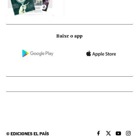
Baixe o app
©
EDICIONES EL PAÍS
EL PAÍS BRASIL EN
EL PAÍS BRASI
EL PAÍS B
EL PA