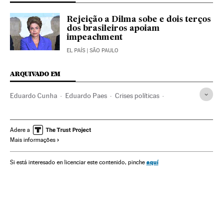
Rejeição a Dilma sobe e dois terços
dos brasileiros apoiam
impeachment
EL PAÍS
| SÃO PAULO
ARQUIVADO EM
Eduardo Cunha
Eduardo Paes
Crises políticas
Michel Temer
Dilma Rousseff
Crise econômica
Rio de Janeiro
Vice-presidente Brasil
Presidente Brasil
Adere a
Mais informações
Recessão econômica
Estado Rio de Janeiro
Presidência Brasil
Conjuntura econômica
Brasil
aquí
Si está interesado en licenciar este contenido, pinche
Governo Brasil
Conflitos políticos
América Latina
Governo
América
Administração Estado
Administração pública
Economia