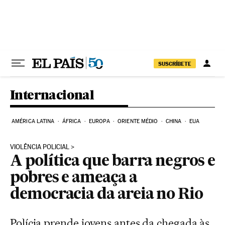
Pular para o conteúdo
SUSCRÍBETE
Internacional
AMÉRICA LATINA
ÁFRICA
EUROPA
ORIENTE MÉDIO
CHINA
EUA
VIOLÊNCIA POLICIAL
A política que barra negros e
pobres e ameaça a
democracia da areia no Rio
Polícia prende jovens antes da chegada às