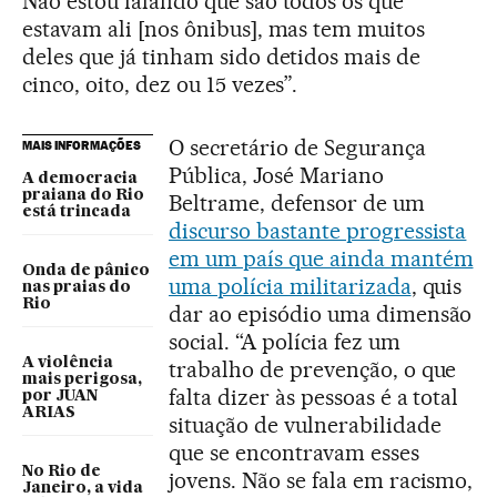
Não estou falando que são todos os que
estavam ali [nos ônibus], mas tem muitos
deles que já tinham sido detidos mais de
cinco, oito, dez ou 15 vezes”.
O secretário de Segurança
MAIS INFORMAÇÕES
Pública, José Mariano
A democracia
praiana do Rio
Beltrame, defensor de um
está trincada
discurso bastante progressista
em um país que ainda mantém
Onda de pânico
uma polícia militarizada
, quis
nas praias do
Rio
dar ao episódio uma dimensão
social. “A polícia fez um
A violência
trabalho de prevenção, o que
mais perigosa,
falta dizer às pessoas é a total
por JUAN
ARIAS
situação de vulnerabilidade
que se encontravam esses
No Rio de
jovens. Não se fala em racismo,
Janeiro, a vida