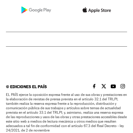
©
EDICIONES EL PAÍS
EL PAÍS BRASIL EN
EL PAÍS BRASI
EL PAÍS B
EL PA
EL PAÍS ejerce la oposición expresa frente al uso de sus obras y prestaciones en
la elaboración de revistas de prensa prevista en el artículo 32.1 del TRLPI;
también realiza la reserva expresa frente a la reproducción, distribución y
comunicación pública de sus trabajos y artículos sobre temas de actualidad
prevista en el artículo 33.1 del TRLPI; y, asimismo, realiza una reserva expresa
de las reproducciones y usos de las obras y otras prestaciones accesibles desde
este sitio web a medios de lectura mecánica u otros medios que resulten
adecuados a tal fin de conformidad con el artículo 67.3 del Real Decreto - ley
24/2021, de 2 de noviembre