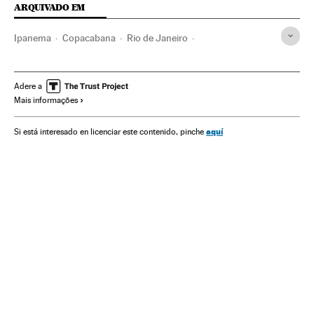
ARQUIVADO EM
Ipanema
Copacabana
Rio de Janeiro
Estado Rio de Janeiro
Violência
Brasil
América do Sul
América Latina
Acontecimentos
Adere a
Mais informações
América
Problemas sociais
Sociedade
aquí
Si está interesado en licenciar este contenido, pinche