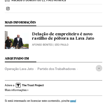
Receba o boletim do EL PAÍS América
Politica El País Brasil en Instagram
MAIS INFORMAÇÕES
Delação de empreiteiro é novo
rastilho de pólvora na Lava Jato
AFONSO BENITES
| SÃO PAULO
ARQUIVADO EM
Operação Lava Jato
Partido dos Trabalhadores
Dilma Rousseff
Caso Petrobras
Crises políticas
Investigação policial
Financiamento ilegal
Adere a
Mais informações
Presidente Brasil
Petrobras
Lavagem dinheiro
Presidência Brasil
Corrupção política
aquí
Si está interesado en licenciar este contenido, pinche