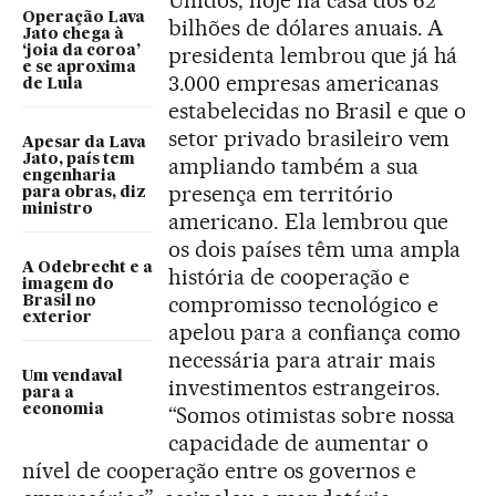
Unidos, hoje na casa dos 62
Operação Lava
bilhões de dólares anuais. A
Jato chega à
presidenta lembrou que já há
‘joia da coroa’
e se aproxima
3.000 empresas americanas
de Lula
estabelecidas no Brasil e que o
setor privado brasileiro vem
Apesar da Lava
Jato, país tem
ampliando também a sua
engenharia
presença em território
para obras, diz
ministro
americano. Ela lembrou que
os dois países têm uma ampla
A Odebrecht e a
história de cooperação e
imagem do
compromisso tecnológico e
Brasil no
exterior
apelou para a confiança como
necessária para atrair mais
Um vendaval
investimentos estrangeiros.
para a
economia
“Somos otimistas sobre nossa
capacidade de aumentar o
nível de cooperação entre os governos e