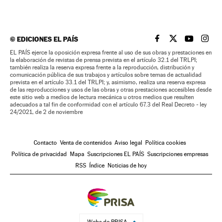
©
EDICIONES EL PAÍS
EL PAÍS BRASIL EN
EL PAÍS BRASI
EL PAÍS B
EL PA
EL PAÍS ejerce la oposición expresa frente al uso de sus obras y prestaciones en
la elaboración de revistas de prensa prevista en el artículo 32.1 del TRLPI;
también realiza la reserva expresa frente a la reproducción, distribución y
comunicación pública de sus trabajos y artículos sobre temas de actualidad
prevista en el artículo 33.1 del TRLPI; y, asimismo, realiza una reserva expresa
de las reproducciones y usos de las obras y otras prestaciones accesibles desde
este sitio web a medios de lectura mecánica u otros medios que resulten
adecuados a tal fin de conformidad con el artículo 67.3 del Real Decreto - ley
24/2021, de 2 de noviembre
Contacto
Venta de contenidos
Aviso legal
Política cookies
Política de privacidad
Mapa
Suscripciones EL PAÍS
Suscripciones empresas
RSS
Índice
Noticias de hoy
Webs de PRISA