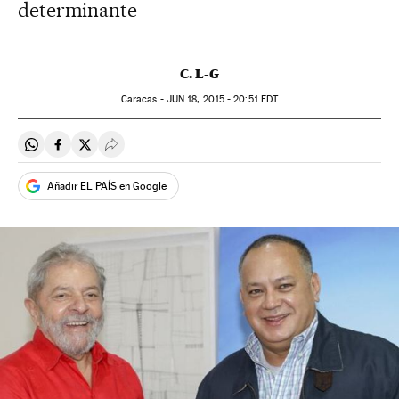
determinante
C. L-G
Caracas -
JUN
18, 2015 - 20:51
EDT
Compartir en Whatsapp
Compartir en Facebook
Compartir en Twitter
Desplegar Redes Sociales
Añadir EL PAÍS en Google