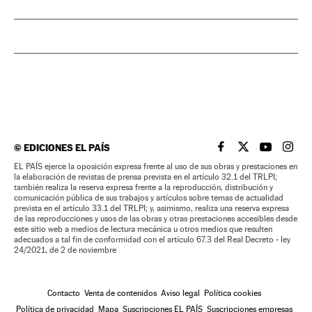
©
EDICIONES EL PAÍS
EL PAÍS BRASIL EN
EL PAÍS BRASI
EL PAÍS B
EL PA
EL PAÍS ejerce la oposición expresa frente al uso de sus obras y prestaciones en
la elaboración de revistas de prensa prevista en el artículo 32.1 del TRLPI;
también realiza la reserva expresa frente a la reproducción, distribución y
comunicación pública de sus trabajos y artículos sobre temas de actualidad
prevista en el artículo 33.1 del TRLPI; y, asimismo, realiza una reserva expresa
de las reproducciones y usos de las obras y otras prestaciones accesibles desde
este sitio web a medios de lectura mecánica u otros medios que resulten
adecuados a tal fin de conformidad con el artículo 67.3 del Real Decreto - ley
24/2021, de 2 de noviembre
Contacto
Venta de contenidos
Aviso legal
Política cookies
Política de privacidad
Mapa
Suscripciones EL PAÍS
Suscripciones empresas