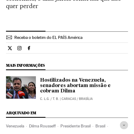
quer perder
Receba o boletim do EL PAÍS América
Internacional El País Brasil en Twitter
Internacional El País Brasil en Instagram
Internacional El País Brasil en Facebook
MAIS INFORMAÇÕES
Hostilizados na Venezuela,
senadores abortam missão e
cobram Dilma
C. L.G.
/
T. B.
| CARACAS / BRASÍLIA
ARQUIVADO EM
Venezuela
Dilma Rousseff
Presidente Brasil
Brasil