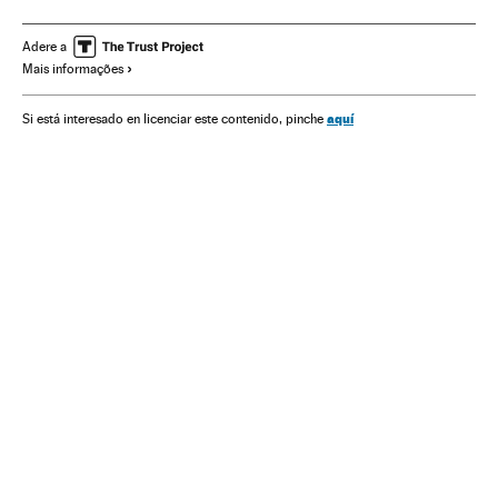
Presidência Brasil
América do Sul
América Latina
Governo Brasil
América
Governo
Adere a
Mais informações
Administração Estado
Administração pública
Diosdado Cabello
Partido dos Trabalhadores
aquí
Si está interesado en licenciar este contenido, pinche
Partidos políticos
Política
Nicolás Maduro