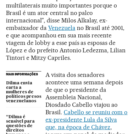
multilaterais muito importantes porque o
Brasil é um ator central no palco
internacional”, disse Milos Alkalay, ex-
embaixador da
Venezuela
no Brasil até 2001,
e que acompanhou em sua mais recente
viagem de lobby a esse país as esposas de
López e do prefeito Antonio Ledezma, Lilian
Tintori e Mitzy Capriles.
A visita dos senadores
MAIS INFORMAÇÕES
acontece uma semana depois
Dilma envia
carta a
de que o presidente da
mulheres de
Assembleia Nacional,
políticos presos
venezuelanos
Diosdado Cabello viajou ao
Brasil.
Cabello se reuniu com o
“Dilma é
ex-presidente Lula da Silva
sensível para
que, na época de Chávez
,
questões de
direitos