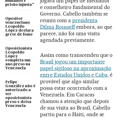
jogava um papel de mediador
humanos e
prisão injusta”
e conselheiro fundamental do
Governo. Cabello também se
Opositor
reuniu com a
presidenta
venezuelano
Dilma Rousseff
embora, ao que
Leopoldo
López declara
parece, não foi uma visita
greve de fome
agendada previamente.
Oposicionista
Leopoldo
Assim como transcendeu que o
López
completa um
Brasil jogou um importante
ano preso na
papel sigiloso na aproximação
Venezuela
entre Estados Unidos e Cuba
, é
provável que algo similar
Felipe
González não é
possa estar ocorrendo com a
autorizado a
Venezuela. Em Caracas
ver
oposicionista
chamou a atenção que depois
preso e deixa
Venezuela
de sua visita ao Brasil, Cabello
partiu para o Haiti, onde se