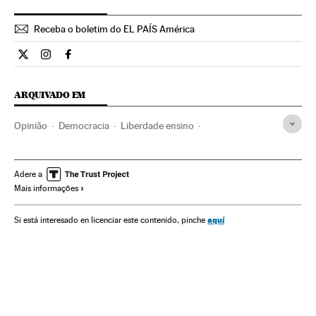
Receba o boletim do EL PAÍS América
Opiniao El País Brasil en Twitter
Opiniao El País Brasil en Instagram
Opiniao El País Brasil en Facebook
ARQUIVADO EM
Opinião
Democracia
Liberdade ensino
Qualidade ensino
Brasil
Política educativa
América do Sul
América Latina
Governo Brasil
Adere a
Mais informações
América
Educação
Governo
Política
Administração Estado
Administração pública
aquí
Si está interesado en licenciar este contenido, pinche