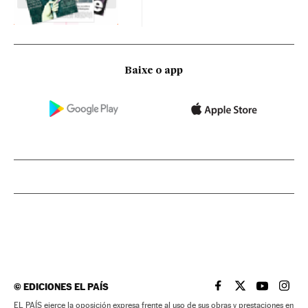
Baixe o app
©
EDICIONES EL PAÍS
EL PAÍS BRASIL EN
EL PAÍS BRASI
EL PAÍS B
EL PA
EL PAÍS ejerce la oposición expresa frente al uso de sus obras y prestaciones en