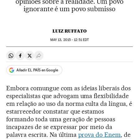
opiniões sobre a realidade. Um povo
ignorante é um povo submisso
LUIZ RUFFATO
MAY
13, 2015 - 12:51
EDT
Compartir en Whatsapp
Compartir en Facebook
Compartir en Twitter
Desplegar Redes Sociales
Añadir EL PAÍS en Google
Embora comungue com as ideias liberais dos
especialistas que advogam uma flexibilidade
em relação ao uso da norma culta da língua, é
estarrecedor constatar que estamos
formando toda uma geração de pessoas
incapazes de se expressar por meio da
palavra escrita. Na última
prova do Enem
, de