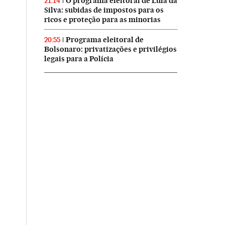
O programa eleitoral de Lula da
21:14
Silva: subidas de impostos para os
ricos e proteção para as minorias
Programa eleitoral de
20:55
Bolsonaro: privatizações e privilégios
legais para a Polícia