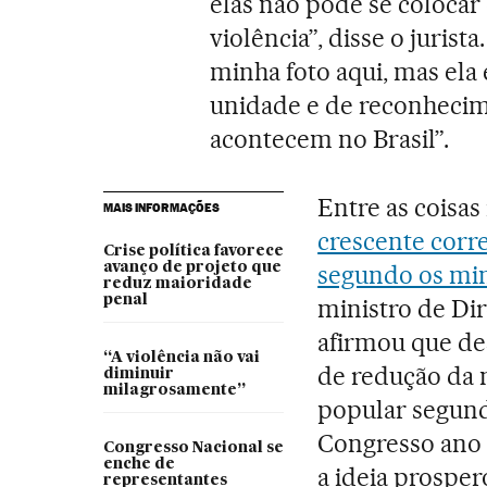
elas não pode se colocar
violência”, disse o juris
minha foto aqui, mas ela
unidade e de reconhecim
acontecem no Brasil”.
Entre as coisa
MAIS INFORMAÇÕES
crescente corr
Crise política favorece
avanço de projeto que
segundo os min
reduz maioridade
penal
ministro de Di
afirmou que de
“A violência não vai
de redução da 
diminuir
milagrosamente”
popular segund
Congresso ano t
Congresso Nacional se
enche de
a ideia prosper
representantes