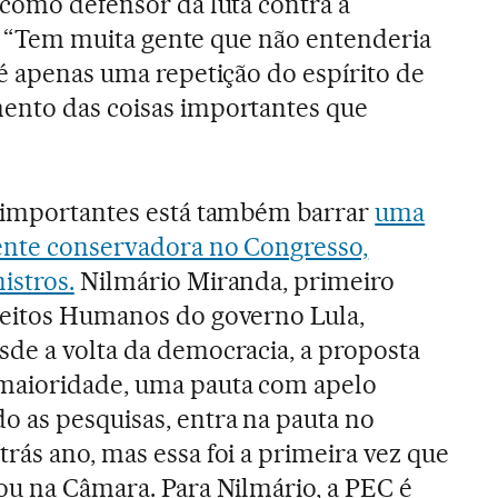
 como defensor da luta contra a
ta. “Tem muita gente que não entenderia
 é apenas uma repetição do espírito de
ento das coisas importantes que
s importantes está também barrar
uma
ente conservadora no Congresso,
istros.
Nilmário Miranda, primeiro
reitos Humanos do governo Lula,
sde a volta da democracia, a proposta
maioridade, uma pauta com apelo
o as pesquisas, entra na pauta no
rás ano, mas essa foi a primeira vez que
ou na Câmara. Para Nilmário, a PEC é