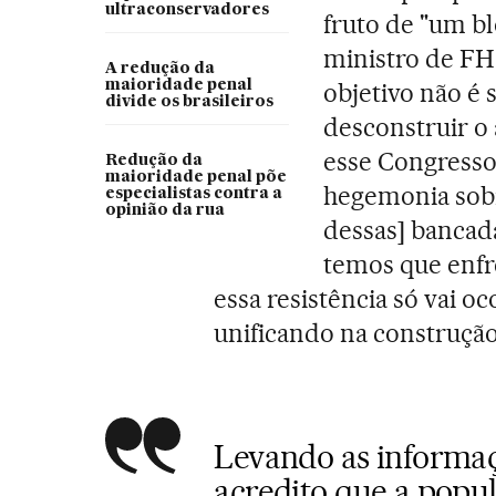
ultraconservadores
fruto de "um bl
ministro de FH
A redução da
maioridade penal
objetivo não é 
divide os brasileiros
desconstruir o
esse Congresso 
Redução da
maioridade penal põe
hegemonia sobr
especialistas contra a
opinião da rua
dessas] bancada
temos que enfr
essa resistência só vai o
unificando na construção
Levando as informaç
acredito que a popul