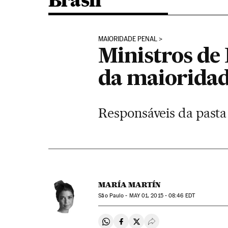
Brasil
MAIORIDADE PENAL
Ministros de
da maioridad
Responsáveis da pasta
MARÍA MARTÍN
São Paulo -
MAY
01, 2015 - 08:46
EDT
Compartir en Whatsapp
Compartir en Facebook
Compartir en Twitter
Desplegar Redes Soci