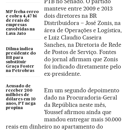
PTB no Senado. O partido
manteve entre 2009 e 2013
MP fecha cerco
dois diretores na BR
e cobra 4,47 bi
de reais de
Distribuidora – José Zonis, na
empresas
área de Operações e Logística,
envolvidas na
Lava Jato
e Luiz Claudio Caseira
Sanches, na Diretoria de Rede
Dilma indica
de Postos de Serviço. Fontes
presidente do
BB para
do jornal afirmam que Zonis
substituir
foi indicado diretamente pelo
Graça Foster
na Petrobras
ex-presidente.
Acusado de
Em um segundo depoimento
receber 200
milhões de
dado na Procuradoria-Geral
dólares em 10
da República neste mês,
anos, PT nega
propina
Youssef afirmou ainda que
mandou entregar mais 50.000
reais em dinheiro no apartamento do