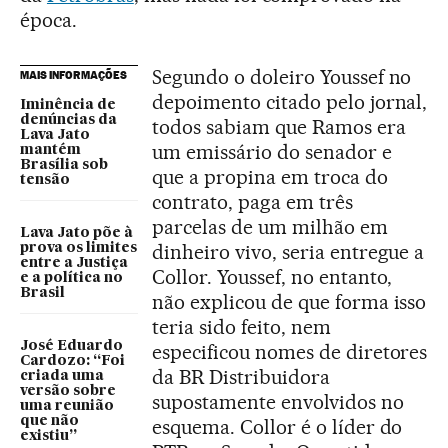
época.
Segundo o doleiro Youssef no
MAIS INFORMAÇÕES
depoimento citado pelo jornal,
Iminência de
denúncias da
todos sabiam que Ramos era
Lava Jato
um emissário do senador e
mantém
Brasília sob
que a propina em troca do
tensão
contrato, paga em três
parcelas de um milhão em
Lava Jato põe à
dinheiro vivo, seria entregue a
prova os limites
entre a Justiça
Collor. Youssef, no entanto,
e a política no
Brasil
não explicou de que forma isso
teria sido feito, nem
José Eduardo
especificou nomes de diretores
Cardozo: “Foi
da BR Distribuidora
criada uma
versão sobre
supostamente envolvidos no
uma reunião
que não
esquema. Collor é o líder do
existiu”