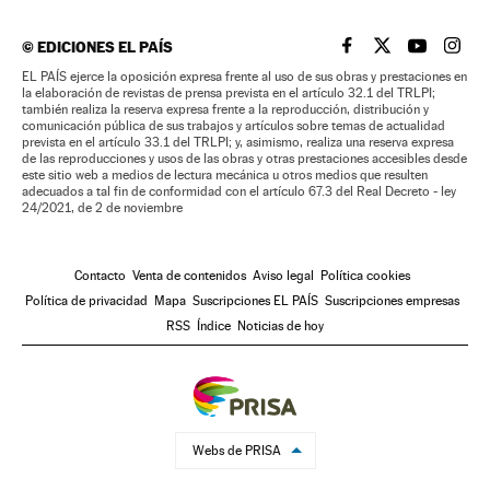
©
EDICIONES EL PAÍS
EL PAÍS BRASIL EN
EL PAÍS BRASI
EL PAÍS B
EL PA
EL PAÍS ejerce la oposición expresa frente al uso de sus obras y prestaciones en
la elaboración de revistas de prensa prevista en el artículo 32.1 del TRLPI;
también realiza la reserva expresa frente a la reproducción, distribución y
comunicación pública de sus trabajos y artículos sobre temas de actualidad
prevista en el artículo 33.1 del TRLPI; y, asimismo, realiza una reserva expresa
de las reproducciones y usos de las obras y otras prestaciones accesibles desde
este sitio web a medios de lectura mecánica u otros medios que resulten
adecuados a tal fin de conformidad con el artículo 67.3 del Real Decreto - ley
24/2021, de 2 de noviembre
Contacto
Venta de contenidos
Aviso legal
Política cookies
Política de privacidad
Mapa
Suscripciones EL PAÍS
Suscripciones empresas
RSS
Índice
Noticias de hoy
Webs de PRISA