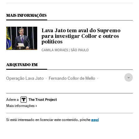
Politica El País Brasil en Instagram
MAIS INFORMAÇÕES
Lava Jato tem aval do Supremo
para investigar Collor e outros
políticos
CAMILA MORAES
| SÃO PAULO
ARQUIVADO EM
Operação Lava Jato
Fernando Collor de Mello
Rodrigo Janot
Caso Petrobras
Investigação policial
Subornos
Financiamento ilegal
Corrupção política
Adere a
Mais informações
Petrobras
Polícia Federal
Escândalos políticos
Corrupção
Financiamento partidos
Brasil
aquí
Si está interesado en licenciar este contenido, pinche
Partidos políticos
Força segurança
Delitos fiscais