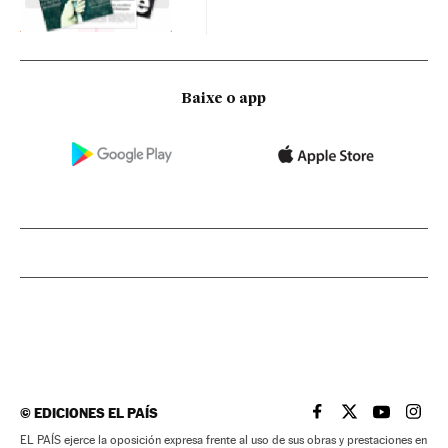
Baixe o app
©
EDICIONES EL PAÍS
EL PAÍS BRASIL EN
EL PAÍS BRASI
EL PAÍS B
EL PA
EL PAÍS ejerce la oposición expresa frente al uso de sus obras y prestaciones en