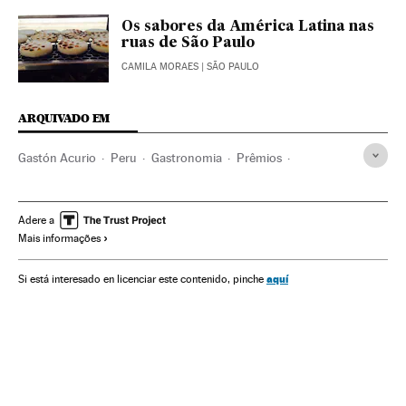
Os sabores da América Latina nas
ruas de São Paulo
CAMILA MORAES
| SÃO PAULO
ARQUIVADO EM
Gastón Acurio
Peru
Gastronomia
Prêmios
América do Sul
América Latina
Eventos
América
Cultura
Sociedade
Adere a
Mais informações
aquí
Si está interesado en licenciar este contenido, pinche