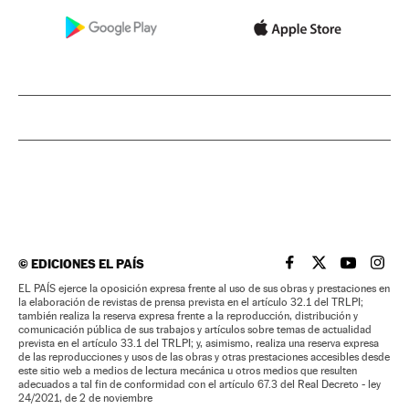
©
EDICIONES EL PAÍS
EL PAÍS BRASIL EN
EL PAÍS BRASI
EL PAÍS B
EL PA
EL PAÍS ejerce la oposición expresa frente al uso de sus obras y prestaciones en
la elaboración de revistas de prensa prevista en el artículo 32.1 del TRLPI;
también realiza la reserva expresa frente a la reproducción, distribución y
comunicación pública de sus trabajos y artículos sobre temas de actualidad
prevista en el artículo 33.1 del TRLPI; y, asimismo, realiza una reserva expresa
de las reproducciones y usos de las obras y otras prestaciones accesibles desde
este sitio web a medios de lectura mecánica u otros medios que resulten
adecuados a tal fin de conformidad con el artículo 67.3 del Real Decreto - ley
24/2021, de 2 de noviembre