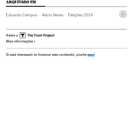
ARQUIVADO EM
Eduardo Campos
Aécio Neves
Eleições 2014
Dilma Rousseff
Partido dos Trabalhadores
Eleições Brasil
Presidente Brasil
Geraldo Alckmin
Adere a
Mais informações
Estado São Paulo
Presidência Brasil
Governadores
Maioridade Penal
Violência
Governo Brasil
Brasil
aquí
Si está interesado en licenciar este contenido, pinche
Eleições presidenciais
Responsabilidade penal
Governos estaduais
América Latina
Partidos políticos
América do Sul
Código penal
Governo
Eleições
Administração Estado