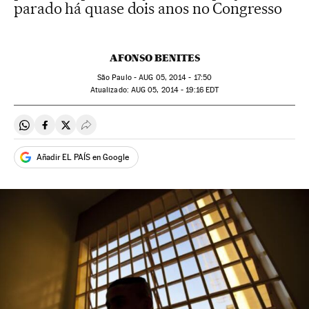
parado há quase dois anos no Congresso
AFONSO BENITES
São Paulo -
AUG
05, 2014 - 17:50
atualizado:
AUG
05, 2014 - 19:16
EDT
Compartir en Whatsapp
Compartir en Facebook
Compartir en Twitter
Desplegar Redes Sociales
Añadir EL PAÍS en Google