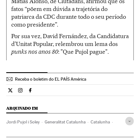
Matias Alonso, de Ciutadans, afirmou que os
fatos “põem em dúvida a trajetória do
patriarca da CDC durante todo o seu período
como presidente”.
Por sua vez, David Fernández, da Candidatura
d'Unitat Popular, relembrou um lema dos
punks nos anos 80
: "Que Pujol pague".
Receba o boletim do EL PAÍS América
Internacional El País Brasil en Twitter
Internacional El País Brasil en Instagram
Internacional El País Brasil en Facebook
ARQUIVADO EM
Jordi Pujol i Soley
Generalitat Catalunha
Catalunha
Fazenda pública
Espanha
Administração autônoma