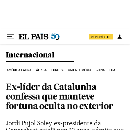
Pular para o conteúdo
SUSCRÍBETE
Internacional
AMÉRICA LATINA
ÁFRICA
EUROPA
ORIENTE MÉDIO
CHINA
EUA
Ex-líder da Catalunha
confessa que manteve
fortuna oculta no exterior
Jordi Pujol Soley, ex-presidente da