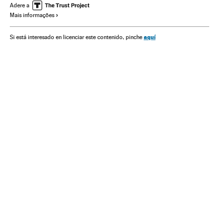
Finanças públicas
Finanças
Administração pública
Adere a
Mais informações
aquí
Si está interesado en licenciar este contenido, pinche