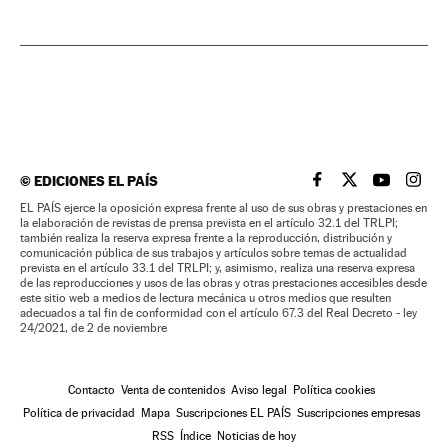
©
EDICIONES EL PAÍS
EL PAÍS BRASIL EN
EL PAÍS BRASI
EL PAÍS B
EL PA
EL PAÍS ejerce la oposición expresa frente al uso de sus obras y prestaciones en
la elaboración de revistas de prensa prevista en el artículo 32.1 del TRLPI;
también realiza la reserva expresa frente a la reproducción, distribución y
comunicación pública de sus trabajos y artículos sobre temas de actualidad
prevista en el artículo 33.1 del TRLPI; y, asimismo, realiza una reserva expresa
de las reproducciones y usos de las obras y otras prestaciones accesibles desde
este sitio web a medios de lectura mecánica u otros medios que resulten
adecuados a tal fin de conformidad con el artículo 67.3 del Real Decreto - ley
24/2021, de 2 de noviembre
Contacto
Venta de contenidos
Aviso legal
Política cookies
Política de privacidad
Mapa
Suscripciones EL PAÍS
Suscripciones empresas
RSS
Índice
Noticias de hoy