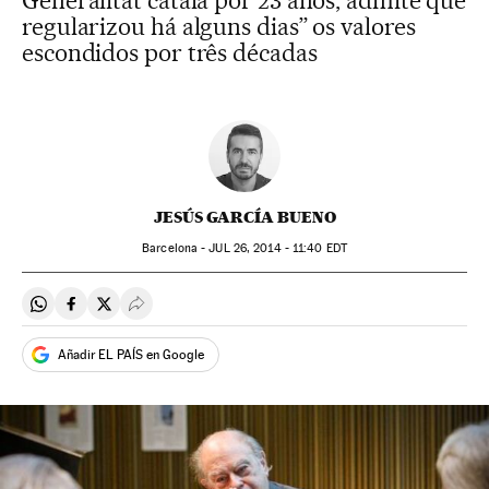
Generalitat catalã por 23 anos, admite que
regularizou há alguns dias” os valores
escondidos por três décadas
JESÚS GARCÍA BUENO
Barcelona -
JUL
26, 2014 - 11:40
EDT
Compartir en Whatsapp
Compartir en Facebook
Compartir en Twitter
Desplegar Redes Sociales
Añadir EL PAÍS en Google