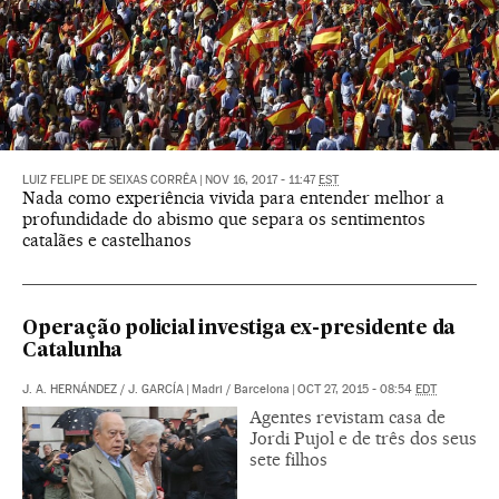
LUIZ FELIPE DE SEIXAS CORRÊA
|
NOV 16, 2017 - 11:47
EST
Nada como experiência vivida para entender melhor a
profundidade do abismo que separa os sentimentos
catalães e castelhanos
Operação policial investiga ex-presidente da
Catalunha
J. A. HERNÁNDEZ
/
J. GARCÍA
|
Madri / Barcelona
|
OCT 27, 2015 - 08:54
EDT
Agentes revistam casa de
Jordi Pujol e de três dos seus
sete filhos