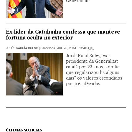
Generalitat
Ex-líder da Catalunha confessa que manteve
fortuna oculta no exterior
JESÚS GARCÍA BUENO
|
Barcelona
|
JUL 26, 2014 - 11:40
EDT
Jordi Pujol Soley, ex-
presidente da Generalitat
catalã por 23 anos, admite
que regularizou há alguns
dias” os valores escondidos
por três décadas
ÚLTIMAS NOTICIAS