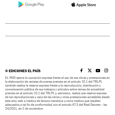
©
EDICIONES EL PAÍS
EL PAÍS BRASIL EN
EL PAÍS BRASI
EL PAÍS B
EL PA
EL PAÍS ejerce la oposición expresa frente al uso de sus obras y prestaciones en
la elaboración de revistas de prensa prevista en el artículo 32.1 del TRLPI;
también realiza la reserva expresa frente a la reproducción, distribución y
comunicación pública de sus trabajos y artículos sobre temas de actualidad
prevista en el artículo 33.1 del TRLPI; y, asimismo, realiza una reserva expresa
de las reproducciones y usos de las obras y otras prestaciones accesibles desde
este sitio web a medios de lectura mecánica u otros medios que resulten
adecuados a tal fin de conformidad con el artículo 67.3 del Real Decreto - ley
24/2021, de 2 de noviembre