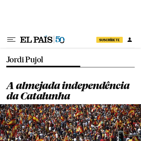
Pular para o conteúdo
SUSCRÍBETE
Jordi Pujol
A almejada independência
da Catalunha