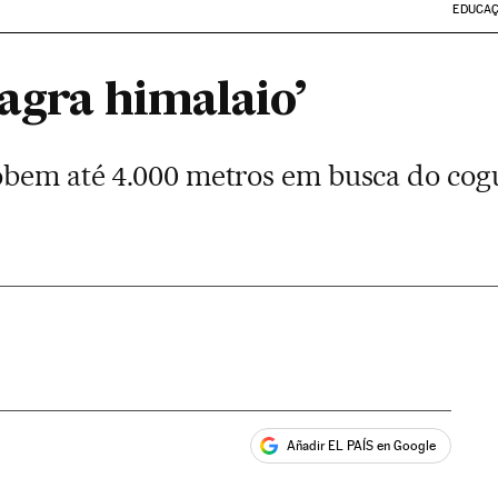
EDUCA
iagra himalaio’
obem até 4.000 metros em busca do cog
Añadir EL PAÍS en Google
ales