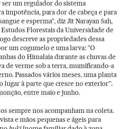
r ser um regulador do sistema
para impotência, para dor de cabeça e para
angue e esperma”, diz Jit Narayan Sah,
e Estudos Florestais da Universidade de
logo descreve as propriedades dessa
por um cogumelo e uma larva: “O
anhas do Himalaia durante as chuvas de
va de verme sob a terra, mumificando-a
erno. Passados vários meses, uma planta
 lugar à parte que cresce no exterior”.
 monção, entre maio e junho.
 anos sempre nos acompanham na coleta.
 vista e mãos pequenas e ágeis para
 no
buki
[nome familiar dado à zona