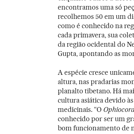
encontramos uma só peç
recolhemos 50 em um di
como é conhecido na regi
cada primavera, sua cole
da região ocidental do Ne
Gupta, apontando as mon
A espécie cresce unicame
altura, nas pradarias mo
planalto tibetano. Há ma
cultura asiática devido à
medicinais. “O
Ophiocord
conhecido por ser um gra
bom funcionamento de mu