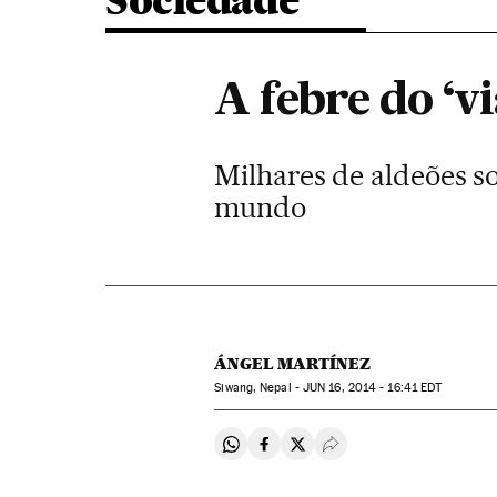
Sociedade
A febre do ‘v
Milhares de aldeões s
mundo
ÁNGEL MARTÍNEZ
Siwang, Nepal -
JUN
16, 2014 - 16:41
EDT
Compartir en Whatsapp
Compartir en Facebook
Compartir en Twitter
Desplegar Redes Soci