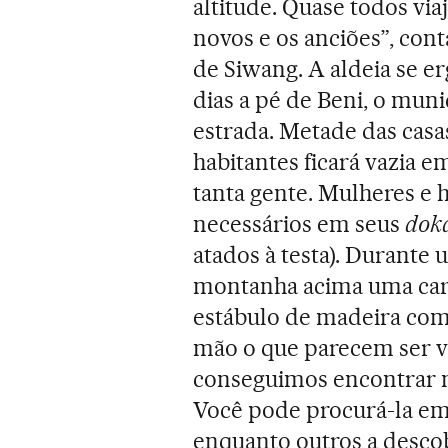
altitude. Quase todos v
novos e os anciões”, con
de Siwang. A aldeia se er
dias a pé de Beni, o mun
estrada. Metade das cas
habitantes ficará vazia e
tanta gente. Mulheres e
necessários em seus
dok
atados à testa). Durante
montanha acima uma carg
estábulo de madeira com 
mão o que parecem ser v
conseguimos encontrar m
Você pode procurá-la em
enquanto outros a desco