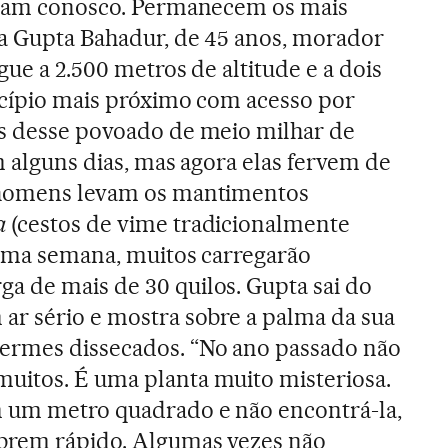
iajam conosco. Permanecem os mais
ta Gupta Bahadur, de 45 anos, morador
gue a 2.500 metros de altitude e a dois
icípio mais próximo com acesso por
as desse povoado de meio milhar de
m alguns dias, mas agora elas fervem de
 homens levam os mantimentos
a
(cestos de vime tradicionalmente
 uma semana, muitos carregarão
a de mais de 30 quilos. Gupta sai do
ar sério e mostra sobre a palma da sua
ermes dissecados. “No ano passado não
uitos. É uma planta muito misteriosa.
 um metro quadrado e não encontrá-la,
brem rápido. Algumas vezes não