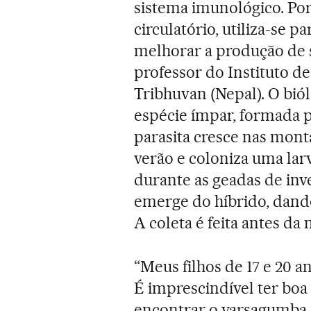
sistema imunológico. Po
circulatório, utiliza-se 
melhorar a produção de s
professor do Instituto d
Tribhuvan (Nepal). O bió
espécie ímpar, formada 
parasita cresce nas mont
verão e coloniza uma lar
durante as geadas de inv
emerge do híbrido, dando
A coleta é feita antes da
“Meus filhos de 17 e 20
É imprescindível ter boa
encontrar o yarsagumba