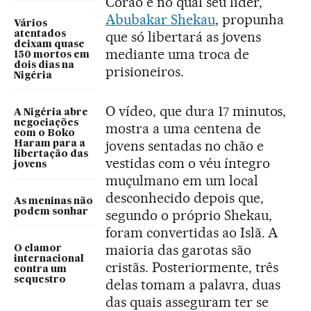
Corão e no qual seu líder,
Abubakar Shekau
, propunha
Vários
que só libertará as jovens
atentados
deixam quase
mediante uma troca de
150 mortos em
dois dias na
prisioneiros.
Nigéria
O vídeo, que dura 17 minutos,
A Nigéria abre
negociações
mostra a uma centena de
com o Boko
jovens sentadas no chão e
Haram para a
libertação das
vestidas com o véu íntegro
jovens
muçulmano em um local
desconhecido depois que,
As meninas não
podem sonhar
segundo o próprio Shekau,
foram convertidas ao Islã. A
maioria das garotas são
O clamor
internacional
cristãs. Posteriormente, três
contra um
sequestro
delas tomam a palavra, duas
das quais asseguram ter se