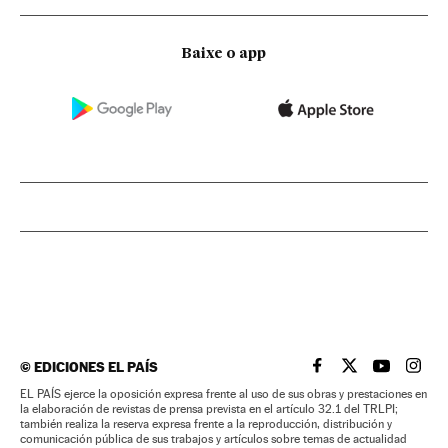
Baixe o app
©
EDICIONES EL PAÍS
EL PAÍS BRASIL EN
EL PAÍS BRASI
EL PAÍS B
EL PA
EL PAÍS ejerce la oposición expresa frente al uso de sus obras y prestaciones en
la elaboración de revistas de prensa prevista en el artículo 32.1 del TRLPI;
también realiza la reserva expresa frente a la reproducción, distribución y
comunicación pública de sus trabajos y artículos sobre temas de actualidad