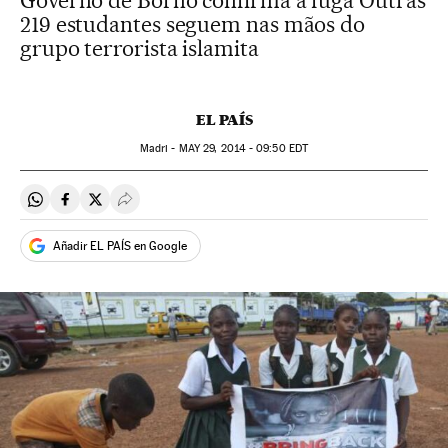
Governo de Borno confirma a fuga Outras
219 estudantes seguem nas mãos do
grupo terrorista islamita
EL PAÍS
Madri -
MAY
29, 2014 - 09:50
EDT
Compartir en Whatsapp
Compartir en Facebook
Compartir en Twitter
Desplegar Redes Sociales
Añadir EL PAÍS en Google