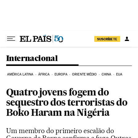
Pular para o conteúdo
SUSCRÍBETE
Internacional
AMÉRICA LATINA
ÁFRICA
EUROPA
ORIENTE MÉDIO
CHINA
EUA
Quatro jovens fogem do
sequestro dos terroristas do
Boko Haram na Nigéria
Um membro do primeiro escalão do