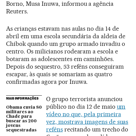
Borno, Musa Inuwa, informou a agência
Reuters.
As crianças estavam nas aulas no dia 14 de
abril em uma escola secundária da aldeia de
Chibok quando um grupo armado invadiu o
centro. Os milicianos rodearam a escola e
botaram as adolescentes em caminhões.
Depois do sequestro, 53 reféns conseguiram
escapar, às quais se somariam as quatro
confirmadas agora por Inuwa.
O grupo terrorista anunciou
MAIS INFORMAÇÕES
público no dia 12 de maio
um
Obama envia 80
militares ao
vídeo no que, pela primeira
Chade para
vez, mostrava imagens de suas
buscar as 200
jovens
reféns
recitando um trecho do
sequestradas