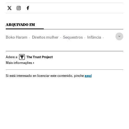
Internacional El País Brasil en Twitter
Internacional El País Brasil en Instagram
Internacional El País Brasil en Facebook
ARQUIVADO EM
Boko Haram
Direitos mulher
Sequestros
Infância
África
Mulheres
Grupos terroristas
Terrorismo
Delitos
Educação
Sociedade
Justiça
Adere a
Mais informações
Sequestros Boko Haram
aquí
Si está interesado en licenciar este contenido, pinche