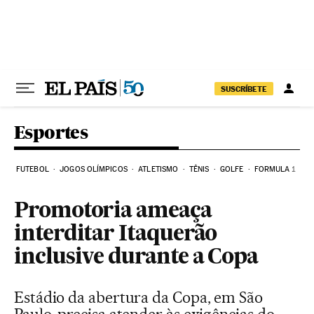
Pular para o conteúdo
SUSCRÍBETE
Esportes
FUTEBOL
JOGOS OLÍMPICOS
ATLETISMO
TÊNIS
GOLFE
FORMULA 1
Promotoria ameaça
interditar Itaquerão
inclusive durante a Copa
Estádio da abertura da Copa, em São