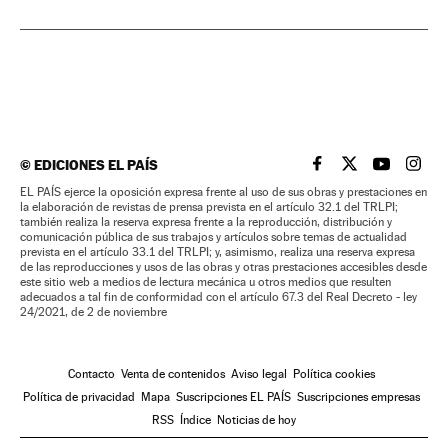
©
EDICIONES EL PAÍS
EL PAÍS BRASIL EN
EL PAÍS BRASI
EL PAÍS B
EL PA
EL PAÍS ejerce la oposición expresa frente al uso de sus obras y prestaciones en
la elaboración de revistas de prensa prevista en el artículo 32.1 del TRLPI;
también realiza la reserva expresa frente a la reproducción, distribución y
comunicación pública de sus trabajos y artículos sobre temas de actualidad
prevista en el artículo 33.1 del TRLPI; y, asimismo, realiza una reserva expresa
de las reproducciones y usos de las obras y otras prestaciones accesibles desde
este sitio web a medios de lectura mecánica u otros medios que resulten
adecuados a tal fin de conformidad con el artículo 67.3 del Real Decreto - ley
24/2021, de 2 de noviembre
Contacto
Venta de contenidos
Aviso legal
Política cookies
Política de privacidad
Mapa
Suscripciones EL PAÍS
Suscripciones empresas
RSS
Índice
Noticias de hoy