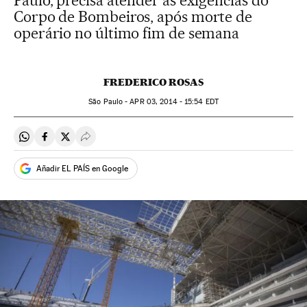
Paulo, precisa atender às exigências do
Corpo de Bombeiros, após morte de
operário no último fim de semana
FREDERICO ROSAS
São Paulo -
APR
03, 2014 - 15:54
EDT
Compartir en Whatsapp
Compartir en Facebook
Compartir en Twitter
Desplegar Redes Sociales
Añadir EL PAÍS en Google