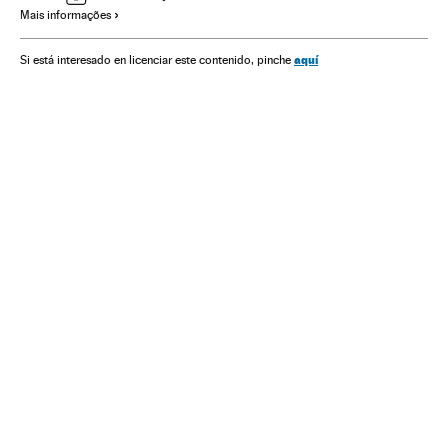
Mais informações
América Latina
Esportes
América
Urbanismo
aquí
Si está interesado en licenciar este contenido, pinche