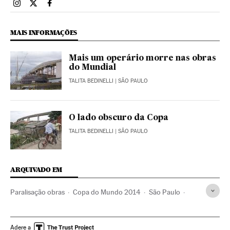
Esportes El País Brasil en Instagram
Esportes El País Brasil en Twitter
Esportes El País Brasil en Facebook
MAIS INFORMAÇÕES
Mais um operário morre nas obras
do Mundial
TALITA BEDINELLI
| SÃO PAULO
O lado obscuro da Copa
TALITA BEDINELLI
| SÃO PAULO
ARQUIVADO EM
Paralisação obras
Copa do Mundo 2014
São Paulo
Copa do Mundo Futebol
Estado São Paulo
Futebol
Brasil
Obras públicas
Competições
América do Sul
Adere a