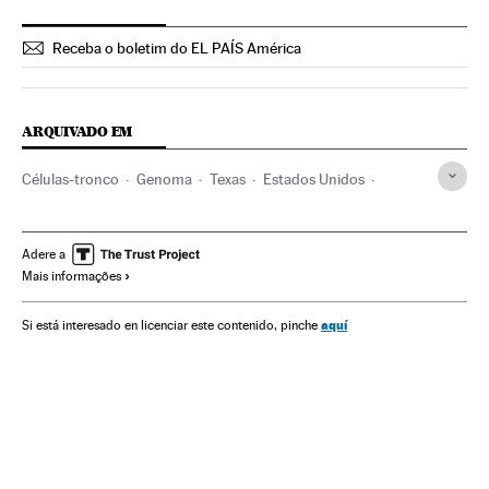
Receba o boletim do EL PAÍS América
ARQUIVADO EM
Células-tronco
Genoma
Texas
Estados Unidos
Centros investigação
Investigação científica
América do Norte
América
Sexo
Sexualidade
Adere a
Mais informações
Sociedade
Genes
DNA
Cromossomas
Células
Genética
Biologia
Ciências naturais
Ciência
aquí
Si está interesado en licenciar este contenido, pinche