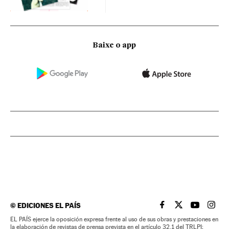
Baixe o app
©
EDICIONES EL PAÍS
EL PAÍS BRASIL EN
EL PAÍS BRASI
EL PAÍS B
EL PA
EL PAÍS ejerce la oposición expresa frente al uso de sus obras y prestaciones en
la elaboración de revistas de prensa prevista en el artículo 32.1 del TRLPI;