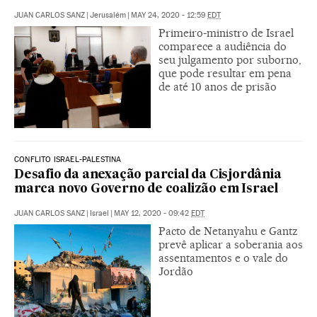
JUAN CARLOS SANZ
|
Jerusalém
|
MAY 24, 2020 - 12:59
EDT
Primeiro-ministro de Israel
comparece a audiência do
seu julgamento por suborno,
que pode resultar em pena
de até 10 anos de prisão
CONFLITO ISRAEL-PALESTINA
Desafio da anexação parcial da Cisjordânia
marca novo Governo de coalizão em Israel
JUAN CARLOS SANZ
|
Israel
|
MAY 12, 2020 - 09:42
EDT
Pacto de Netanyahu e Gantz
prevê aplicar a soberania aos
assentamentos e o vale do
Jordão