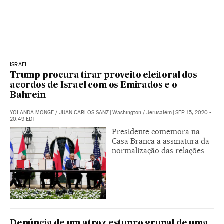
ISRAEL
Trump procura tirar proveito eleitoral dos
acordos de Israel com os Emirados e o
Bahrein
YOLANDA MONGE
/
JUAN CARLOS SANZ
|
Washington / Jerusalém
|
SEP 15, 2020 -
20:49
EDT
Presidente comemora na
Casa Branca a assinatura da
normalização das relações
Denúncia de um atroz estupro grupal de uma