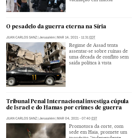
O pesadelo da guerra eterna na Síria
JUAN CARLOS SANZ
|
Jerusalém
|
MAR 14, 2021 - 11:31
EDT
Regime de Assad tenta
assentar-se sobre ruínas de
uma década de conflito sem
saída política à vista
Tribunal Penal Internacional investiga cúpula
de Israel e do Hamas por crimes de guerra
JUAN CARLOS SANZ
|
Jerusalém
|
MAR 04, 2021 - 07:40
EST
Promotora da corte, com
sede em Haia, promete um
inquérito “independente,