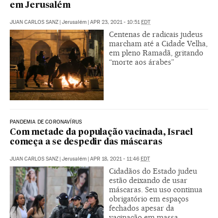
em Jerusalém
JUAN CARLOS SANZ
|
Jerusalém
|
APR 23, 2021 - 10:51
EDT
Centenas de radicais judeus
marcham até a Cidade Velha,
em pleno Ramadã, gritando
“morte aos árabes”
PANDEMIA DE CORONAVÍRUS
Com metade da população vacinada, Israel
começa a se despedir das máscaras
JUAN CARLOS SANZ
|
Jerusalém
|
APR 18, 2021 - 11:46
EDT
Cidadãos do Estado judeu
estão deixando de usar
máscaras. Seu uso continua
obrigatório em espaços
fechados apesar da
vacinação em massa