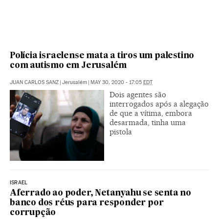
Polícia israelense mata a tiros um palestino
com autismo em Jerusalém
JUAN CARLOS SANZ
|
Jerusalém
|
MAY 30, 2020 - 17:05
EDT
Dois agentes são
interrogados após a alegação
de que a vítima, embora
desarmada, tinha uma
pistola
ISRAEL
Aferrado ao poder, Netanyahu se senta no
banco dos réus para responder por
corrupção