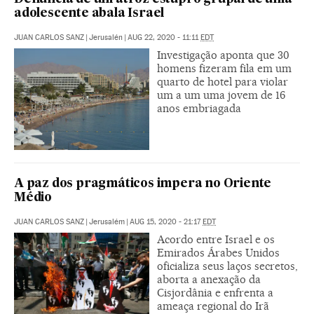
adolescente abala Israel
JUAN CARLOS SANZ
|
Jerusalén
|
AUG 22, 2020 - 11:11
EDT
Investigação aponta que 30
homens fizeram fila em um
quarto de hotel para violar
um a um uma jovem de 16
anos embriagada
A paz dos pragmáticos impera no Oriente
Médio
JUAN CARLOS SANZ
|
Jerusalém
|
AUG 15, 2020 - 21:17
EDT
Acordo entre Israel e os
Emirados Árabes Unidos
oficializa seus laços secretos,
aborta a anexação da
Cisjordânia e enfrenta a
ameaça regional do Irã