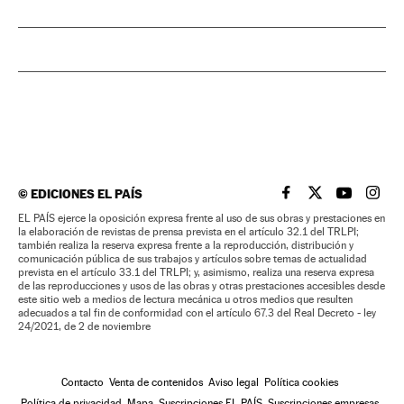
©
EDICIONES EL PAÍS
EL PAÍS BRASIL EN
EL PAÍS BRASI
EL PAÍS B
EL PA
EL PAÍS ejerce la oposición expresa frente al uso de sus obras y prestaciones en
la elaboración de revistas de prensa prevista en el artículo 32.1 del TRLPI;
también realiza la reserva expresa frente a la reproducción, distribución y
comunicación pública de sus trabajos y artículos sobre temas de actualidad
prevista en el artículo 33.1 del TRLPI; y, asimismo, realiza una reserva expresa
de las reproducciones y usos de las obras y otras prestaciones accesibles desde
este sitio web a medios de lectura mecánica u otros medios que resulten
adecuados a tal fin de conformidad con el artículo 67.3 del Real Decreto - ley
24/2021, de 2 de noviembre
Contacto
Venta de contenidos
Aviso legal
Política cookies
Política de privacidad
Mapa
Suscripciones EL PAÍS
Suscripciones empresas