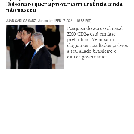
Bolsonaro quer aprovar com urgência ainda
não nasceu
JUAN CARLOS SANZ
|
Jerusalém
|
FEB 17, 2021 - 16:36
EST
Pesquisa do aerossol nasal
EXO-CD24 está em fase
preliminar. Netanyahu
elogiou os resultados prévios
a seu aliado brasileiro e
outros governantes