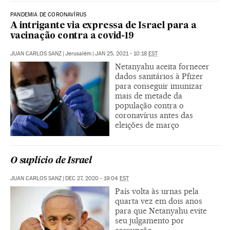
PANDEMIA DE CORONAVÍRUS
A intrigante via expressa de Israel para a
vacinação contra a covid-19
JUAN CARLOS SANZ
|
Jerusalém
|
JAN 25, 2021 - 10:18
EST
Netanyahu aceita fornecer
dados sanitários à Pfizer
para conseguir imunizar
mais de metade da
população contra o
coronavírus antes das
eleições de março
O suplício de Israel
JUAN CARLOS SANZ
|
DEC 27, 2020 - 19:04
EST
País volta às urnas pela
quarta vez em dois anos
para que Netanyahu evite
seu julgamento por