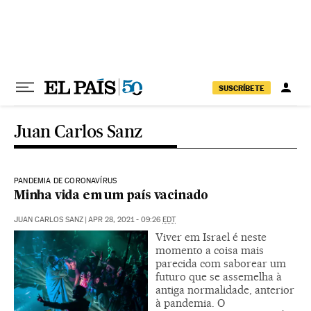
Pular para o conteúdo
SUSCRÍBETE
Juan Carlos Sanz
PANDEMIA DE CORONAVÍRUS
Minha vida em um país vacinado
JUAN CARLOS SANZ
|
APR 28, 2021 - 09:26
EDT
Viver em Israel é neste
momento a coisa mais
parecida com saborear um
futuro que se assemelha à
antiga normalidade, anterior
à pandemia. O