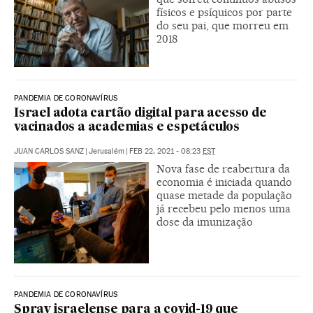
físicos e psíquicos por parte
do seu pai, que morreu em
2018
PANDEMIA DE CORONAVÍRUS
Israel adota cartão digital para acesso de
vacinados a academias e espetáculos
JUAN CARLOS SANZ
|
Jerusalém
|
FEB 22, 2021 - 08:23
EST
Nova fase de reabertura da
economia é iniciada quando
quase metade da população
já recebeu pelo menos uma
dose da imunização
PANDEMIA DE CORONAVÍRUS
Spray israelense para a covid-19 que