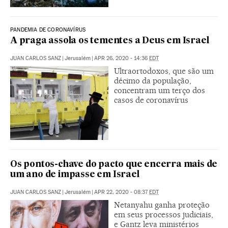
PANDEMIA DE CORONAVÍRUS
A praga assola os tementes a Deus em Israel
JUAN CARLOS SANZ
|
Jerusalém
|
APR 26, 2020 - 14:36
EDT
Ultraortodoxos, que são um
décimo da população,
concentram um terço dos
casos de coronavírus
Os pontos-chave do pacto que encerra mais de
um ano de impasse em Israel
JUAN CARLOS SANZ
|
Jerusalém
|
APR 22, 2020 - 08:37
EDT
Netanyahu ganha proteção
em seus processos judiciais,
e Gantz leva ministérios