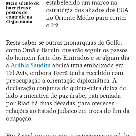
estabelecido um marco na
Meio século de
barreiras e
estratégia dos aliados dos EUA
postos de
no Oriente Médio para conter
controle na
Cisjordânia
o Irã.
Resta saber se outras monarquias do Golfo,
como Omã e Barein, ousarão seguir os passos
do homem-forte dos Emirados e se algum dia
a
Arábia Saudita
abrirá uma embaixada em
Tel Aviv, embora Teerã tenha recebido com
preocupação a orientação diplomática. A
declaração conjunta de quinta-feira deixa de
lado a iniciativa de paz árabe, patrocinada
por Riad há duas décadas, para oferecer
relações ao Estado judaico em troca do fim da
ocupação.
Bin Zayed rompeu com o princípio central de