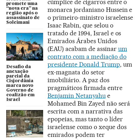
cúmplice de cigarros entre o
promete uma
monarca jordaniano Hussein e
“nova era” na
região após o
o primeiro-ministro israelense
assassinato de
Soleimani
Isaac Rabin, que selou o
tratado de 1994, Israel e os
Emirados Árabes Unidos
(EAU) acabam de assinar
um
contrato com a mediação do
presidente Donald Trump
, um
Desafio da
ex-magnata do setor
anexação
parcial da
imobiliário. A paz dos
Cisjordânia
marca novo
pragmáticos firmada entre
Governo de
Benjamin Netanyahu
e
coalizão em
Israel
Mohamed Bin Zayed não será
escrita com a narrativa das
epopeias, mas tanto o líder
israelense como o xeque dos
emirados podem ter