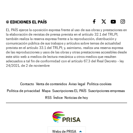
©
EDICIONES EL PAÍS
EL PAÍS BRASIL EN
EL PAÍS BRASI
EL PAÍS B
EL PA
EL PAÍS ejerce la oposición expresa frente al uso de sus obras y prestaciones en
la elaboración de revistas de prensa prevista en el artículo 32.1 del TRLPI;
también realiza la reserva expresa frente a la reproducción, distribución y
comunicación pública de sus trabajos y artículos sobre temas de actualidad
prevista en el artículo 33.1 del TRLPI; y, asimismo, realiza una reserva expresa
de las reproducciones y usos de las obras y otras prestaciones accesibles desde
este sitio web a medios de lectura mecánica u otros medios que resulten
adecuados a tal fin de conformidad con el artículo 67.3 del Real Decreto - ley
24/2021, de 2 de noviembre
Contacto
Venta de contenidos
Aviso legal
Política cookies
Política de privacidad
Mapa
Suscripciones EL PAÍS
Suscripciones empresas
RSS
Índice
Noticias de hoy
Webs de PRISA