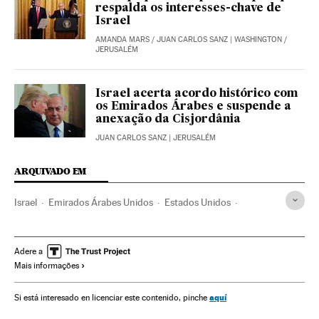
respalda os interesses-chave de
Israel
AMANDA MARS
/
JUAN CARLOS SANZ
| WASHINGTON /
JERUSALÉM
Israel acerta acordo histórico com
os Emirados Árabes e suspende a
anexação da Cisjordânia
JUAN CARLOS SANZ
| JERUSALÉM
ARQUIVADO EM
Israel
Emirados Árabes Unidos
Estados Unidos
Benjamin Netanyahu
Mohamed bin Zayed
Donald Trump
Anexações
Palestina
Oriente médio
Adere a
Mais informações
aquí
Si está interesado en licenciar este contenido, pinche