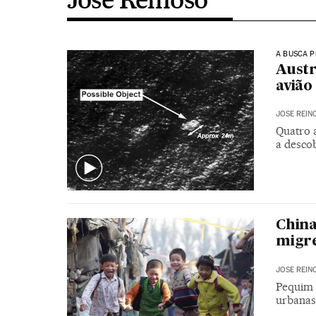
A BUSCA 
Austr
avião
JOSE REIN
Quatro a
a desco
China
migre
JOSE REIN
Pequim 
urbanas