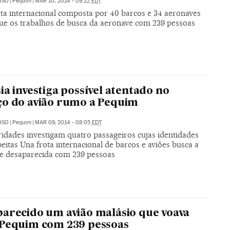
OSO
|
Pequim
|
MAR 10, 2014 - 09:22
EDT
ta internacional composta por 40 barcos e 34 aeronaves
ue os trabalhos de busca da aeronave com 239 pessoas
ia investiga possível atentado no
o do avião rumo a Pequim
OSO
|
Pequim
|
MAR 09, 2014 - 08:05
EDT
ridades investigam quatro passageiros cujas identidades
eitas Una frota internacional de barcos e aviões busca a
e desaparecida com 239 pessoas
arecido um avião malásio que voava
Pequim com 239 pessoas