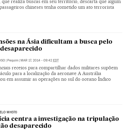
 que realiza buscas em seu território, descarta que algum
 passageiros chineses tenha cometido um ato terrorista
nsões na Ásia dificultam a busca pelo
 desaparecido
OSO
|
Pequim
|
MAR 17, 2014 - 09:42
EDT
nciais receios para compartilhar dados militares supõem
áculo para a localização da aeronave A Austrália
ou em assumir as operações no sul do oceano Índico
PELO MH370
ícia centra a investigação na tripulação
ião desaparecido