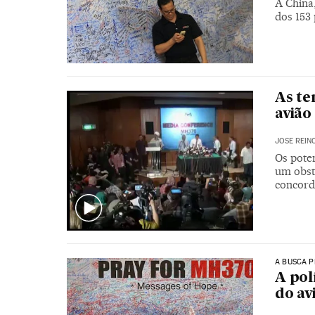
A China,
dos 153
As te
avião
JOSE REIN
Os pote
um obst
concord
A BUSCA 
A pol
do av