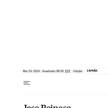
Pular para o conteúdo
ESPAÑA
Mar 20, 2014
|
Atualizado 08:26
EDT
|
Edição:
Jose Reinoso