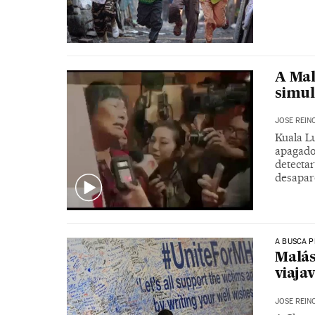
A Mal
simul
JOSE REIN
Kuala Lu
apagado
detecta
desapar
A BUSCA 
Malás
viaja
JOSE REIN