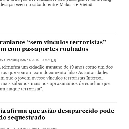
 desapareceu no sábado entre Malásia e Vietnã
iranianos “sem vínculos terroristas”
am com passaportes roubados
OSO
|
Pequim
|
MAR 11, 2014 - 09:02
EDT
ia identifica um cidadão iraniano de 19 anos como um dos
iros que voaram com documento falso As autoridades
m que o jovem tivesse vínculos terroristas Interpol:
 mais sabemos mais nos aproximamos de concluir que
um ataque terrorista".
ia afirma que avião desaparecido pode
ido sequestrado