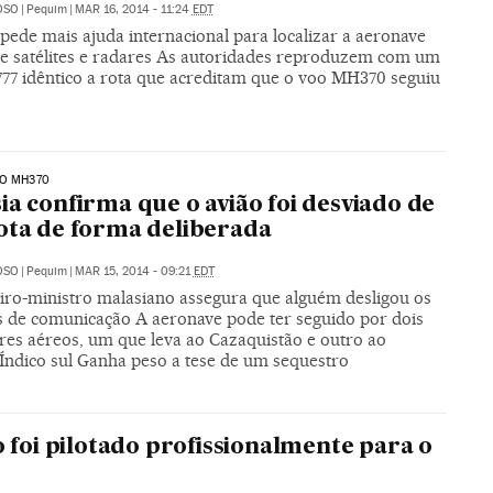
OSO
|
Pequim
|
MAR 16, 2014 - 11:24
EDT
pede mais ajuda internacional para localizar a aeronave
e satélites e radares As autoridades reproduzem com um
777 idêntico a rota que acreditam que o voo MH370 seguiu
DO MH370
ia confirma que o avião foi desviado de
ota de forma deliberada
OSO
|
Pequim
|
MAR 15, 2014 - 09:21
EDT
iro-ministro malasiano assegura que alguém desligou os
s de comunicação A aeronave pode ter seguido por dois
res aéreos, um que leva ao Cazaquistão e outro ao
Índico sul Ganha peso a tese de um sequestro
 foi pilotado profissionalmente para o