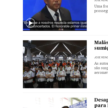
JOSE REIN
Uma fro
prosseg
Malás
sumiç
JOSE REIN
As auto
são susp
aeronav
Desap
para 