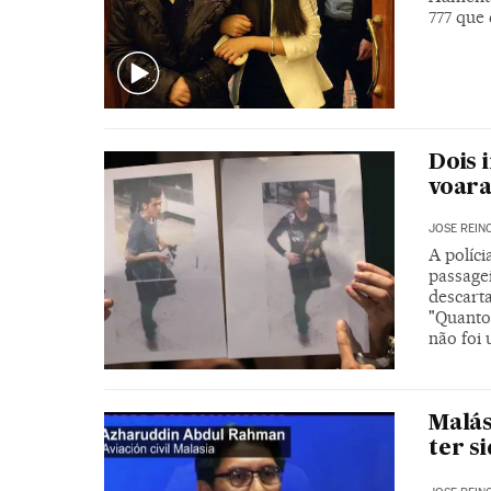
777 que
Dois 
voar
JOSE REIN
A políc
passage
descarta
"Quanto
não foi 
Malás
ter s