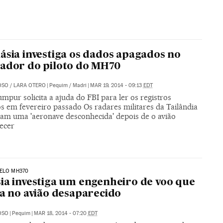
ásia investiga os dados apagados no
ador do piloto do MH70
OSO
/
LARA OTERO
|
Pequim / Madri
|
MAR 19, 2014 - 09:13
EDT
mpur solicita a ajuda do FBI para ler os registros
s em fevereiro passado Os radares militares da Tailândia
ram uma 'aeronave desconhecida' depois de o avião
ecer
PELO MH370
ia investiga um engenheiro de voo que
va no avião desaparecido
OSO
|
Pequim
|
MAR 18, 2014 - 07:20
EDT