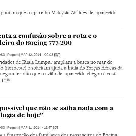
s apontam que o aparelho Malaysia Airlines desaparecido
ta a confusão sobre a rota e o
eiro do Boeing 777-200
OSO
|
Pequim
|
MAR 12, 2014 - 09:03
EDT
ridades de Kuala Lumpur ampliam a busca no mar de
 (noroeste) e solicitam ajuda à Índia As Forças Aéreas da
 negam ter dito que o avião desaparecido chegou à costa
 país
possível que não se saiba nada com a
logia de hoje”
OSO
|
Pequim
|
MAR 11, 2014 - 16:47
EDT
 a frustração dos familiares dos passageiros do Boeing