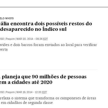
PELO MH370
ália encontra dois possíveis restos do
 desaparecido no Índico sul
OSO
|
Pequim
|
MAR 20, 2014 - 08:26
EDT
viões e dois barcos foram enviados ao local para verificar
berta
 planeja que 90 milhões de pessoas
m a cidades até 2020
OSO
|
Pequim
|
MAR 19, 2014 - 12:20
EDT
relaxa o sistema que transforma os camponeses de áreas
 em cidadãos de segunda classe