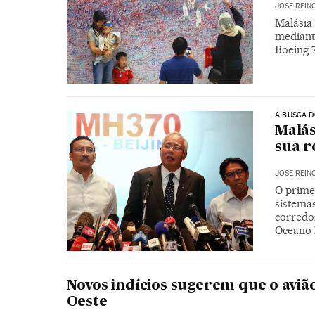
JOSE REIN
Malásia 
mediant
Boeing 
A BUSCA 
Malás
sua r
JOSE REIN
O prime
sistema
corredo
Oceano 
Novos indícios sugerem que o avião
Oeste