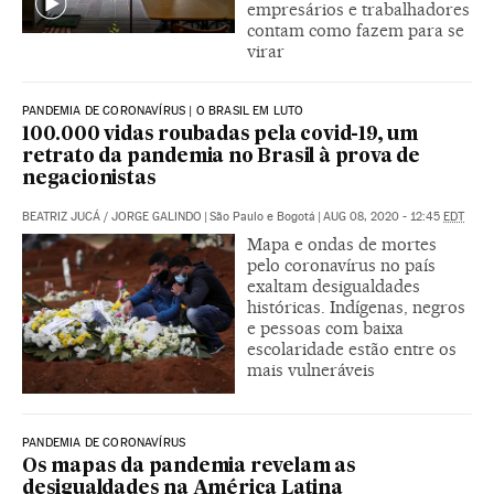
empresários e trabalhadores
contam como fazem para se
virar
PANDEMIA DE CORONAVÍRUS | O BRASIL EM LUTO
100.000 vidas roubadas pela covid-19, um
retrato da pandemia no Brasil à prova de
negacionistas
BEATRIZ JUCÁ
/
JORGE GALINDO
|
São Paulo e Bogotá
|
AUG 08, 2020 - 12:45
EDT
Mapa e ondas de mortes
pelo coronavírus no país
exaltam desigualdades
históricas. Indígenas, negros
e pessoas com baixa
escolaridade estão entre os
mais vulneráveis
PANDEMIA DE CORONAVÍRUS
Os mapas da pandemia revelam as
desigualdades na América Latina