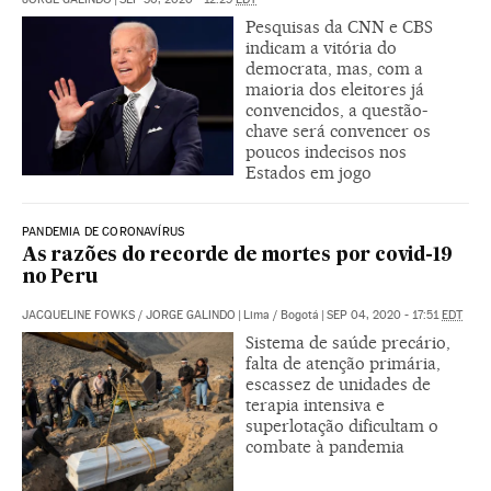
Pesquisas da CNN e CBS
indicam a vitória do
democrata, mas, com a
maioria dos eleitores já
convencidos, a questão-
chave será convencer os
poucos indecisos nos
Estados em jogo
PANDEMIA DE CORONAVÍRUS
As razões do recorde de mortes por covid-19
no Peru
JACQUELINE FOWKS
/
JORGE GALINDO
|
Lima / Bogotá
|
SEP 04, 2020 - 17:51
EDT
Sistema de saúde precário,
falta de atenção primária,
escassez de unidades de
terapia intensiva e
superlotação dificultam o
combate à pandemia