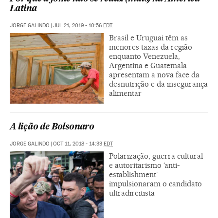
Latina
JORGE GALINDO
|
JUL 21, 2019 - 10:56
EDT
Brasil e Uruguai têm as
menores taxas da região
enquanto Venezuela,
Argentina e Guatemala
apresentam a nova face da
desnutrição e da insegurança
alimentar
A lição de Bolsonaro
JORGE GALINDO
|
OCT 11, 2018 - 14:33
EDT
Polarização, guerra cultural
e autoritarismo ‘anti-
establishment’
impulsionaram o candidato
ultradireitista