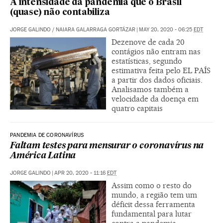
A intensidade da pandemia que o Brasil
(quase) não contabiliza
JORGE GALINDO
/
NAIARA GALARRAGA GORTÁZAR
|
MAY 20, 2020 - 06:25
EDT
Dezenove de cada 20
contágios não entram nas
estatísticas, segundo
estimativa feita pelo EL PAÍS
a partir dos dados oficiais.
Analisamos também a
velocidade da doença em
quatro capitais
PANDEMIA DE CORONAVÍRUS
Faltam testes para mensurar o coronavírus na
América Latina
JORGE GALINDO
|
APR 20, 2020 - 11:16
EDT
Assim como o resto do
mundo, a região tem um
déficit dessa ferramenta
fundamental para lutar