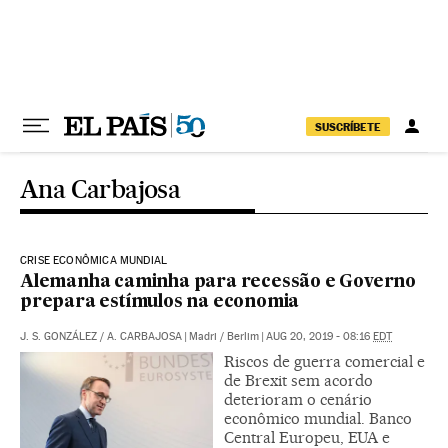
Pular para o conteúdo
SUSCRÍBETE
Ana Carbajosa
CRISE ECONÔMICA MUNDIAL
Alemanha caminha para recessão e Governo
prepara estímulos na economia
J. S. GONZÁLEZ
/
A. CARBAJOSA
|
Madri / Berlim
|
AUG 20, 2019 - 08:16
EDT
Riscos de guerra comercial e
de Brexit sem acordo
deterioram o cenário
econômico mundial. Banco
Central Europeu, EUA e