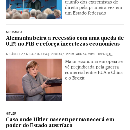
triunfo dos extremistas de
direita pela primeira vez em
um Estado federado
ALEMANHA
Alemanha beira a recessão com uma queda de
0,1% no PIB e reforça incertezas econômicas
A. SÁNCHEZ
/
A. CARBAJOSA
|
Bruxelas / Berlim
|
AUG 14, 2019 - 09:48
EDT
Maior economia europeia se
vê prejudicada pela guerra
comercial entre EUA e China
e o Brexit
HITLER
Casa onde Hitler nasceu permanecerá em
poder do Estado austríaco