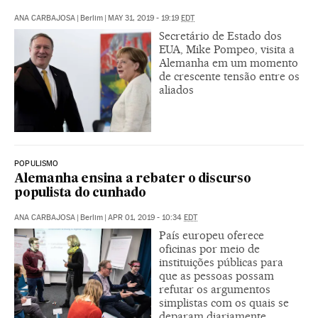
ANA CARBAJOSA
|
Berlim
|
MAY 31, 2019 - 19:19
EDT
Secretário de Estado dos
EUA, Mike Pompeo, visita a
Alemanha em um momento
de crescente tensão entre os
aliados
POPULISMO
Alemanha ensina a rebater o discurso
populista do cunhado
ANA CARBAJOSA
|
Berlim
|
APR 01, 2019 - 10:34
EDT
País europeu oferece
oficinas por meio de
instituições públicas para
que as pessoas possam
refutar os argumentos
simplistas com os quais se
deparam diariamente