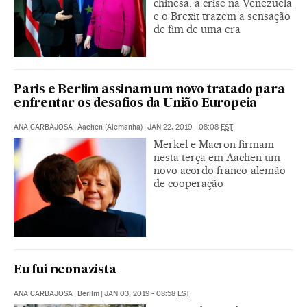
chinesa, a crise na Venezuela
e o Brexit trazem a sensação
de fim de uma era
Paris e Berlim assinam um novo tratado para
enfrentar os desafios da União Europeia
ANA CARBAJOSA
|
Aachen (Alemanha)
|
JAN 22, 2019 - 08:08
EST
Merkel e Macron firmam
nesta terça em Aachen um
novo acordo franco-alemão
de cooperação
Eu fui neonazista
ANA CARBAJOSA
|
Berlim
|
JAN 03, 2019 - 08:58
EST