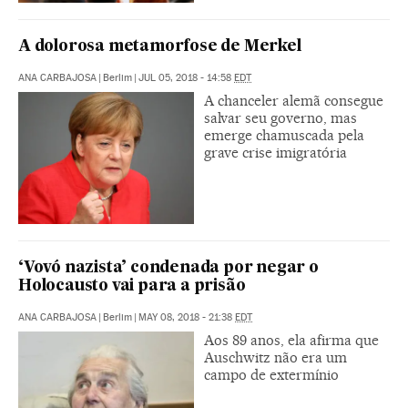
A dolorosa metamorfose de Merkel
ANA CARBAJOSA
|
Berlim
|
JUL 05, 2018 - 14:58
EDT
A chanceler alemã consegue
salvar seu governo, mas
emerge chamuscada pela
grave crise imigratória
‘Vovó nazista’ condenada por negar o
Holocausto vai para a prisão
ANA CARBAJOSA
|
Berlim
|
MAY 08, 2018 - 21:38
EDT
Aos 89 anos, ela afirma que
Auschwitz não era um
campo de extermínio