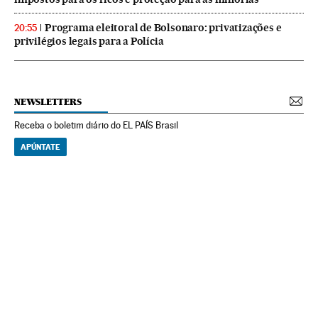
Programa eleitoral de Bolsonaro: privatizações e
20:55
privilégios legais para a Polícia
NEWSLETTERS
Receba o boletim diário do EL PAÍS Brasil
APÚNTATE
NEWSLETTERS
Boletín de América
Cada semana en tu cuenta de correo una selección de las noticias,
reportajes y análisis de los periodistas de EL PAÍS con los acontecimientos
más relevantes del continente.