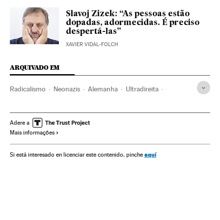
Slavoj Zizek: “As pessoas estão
dopadas, adormecidas. É preciso
despertá-las”
XAVIER VIDAL-FOLCH
ARQUIVADO EM
Radicalismo
Neonazis
Alemanha
Ultradireita
Europa Central
Violência
Ideologias
Europa
Acontecimentos
Problemas sociais
Política
Sociedade
Adere a
Mais informações
aquí
Si está interesado en licenciar este contenido, pinche