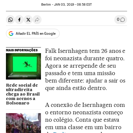
Berlim -
JAN
03, 2019 - 08:58
EST
0
Compartir en Whatsapp
Compartir en Facebook
Compartir en Twitter
Desplegar Redes Sociales
Comen
Añadir EL PAÍS en Google
Falk Isernhagen tem 26 anos e
MAIS INFORMAÇÕES
foi neonazista durante quatro.
Agora se arrepende de seu
passado e tem uma missão
bem diferente: ajudar a sair os
Rede social de
que ainda estão dentro.
ultradireita
chega ao Brasil
com acenos a
Bolsonaro
A conexão de Isernhagen com
o entorno neonazista começo
no colégio. Conta que estava
em uma classe em um bairro