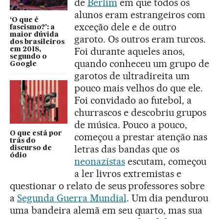
de
Berlim
em que todos os
alunos eram estrangeiros com
‘O que é
exceção dele e de outro
fascismo?’: a
maior dúvida
garoto. Os outros eram turcos.
dos brasileiros
Foi durante aqueles anos,
em 2018,
segundo o
quando conheceu um grupo de
Google
garotos de ultradireita um
pouco mais velhos do que ele.
Foi convidado ao futebol, a
churrascos e descobriu grupos
de música. Pouco a pouco,
O que está por
começou a prestar atenção nas
trás do
letras das bandas que os
discurso de
ódio
neonazistas
escutam, começou
a ler livros extremistas e
questionar o relato de seus professores sobre
a
Segunda Guerra Mundial
. Um dia pendurou
uma bandeira alemã em seu quarto, mas sua