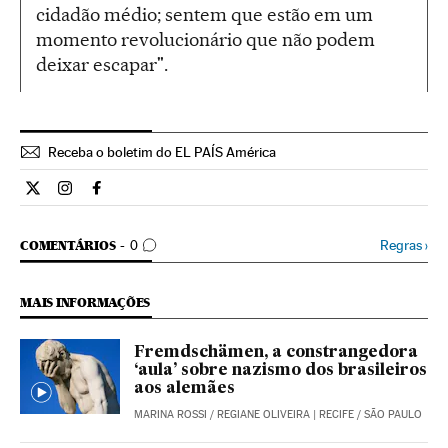
cidadão médio; sentem que estão em um
momento revolucionário que não podem
deixar escapar".
Receba o boletim do EL PAÍS América
Internacional El País Brasil en Twitter
Internacional El País Brasil en Instagram
Internacional El País Brasil en Facebook
COMENTÁRIOS
Regras
›
COMENTÁRIOS
0
MAIS INFORMAÇÕES
Fremdschämen, a constrangedora
‘aula’ sobre nazismo dos brasileiros
aos alemães
MARINA ROSSI
/
REGIANE OLIVEIRA
| RECIFE / SÃO PAULO